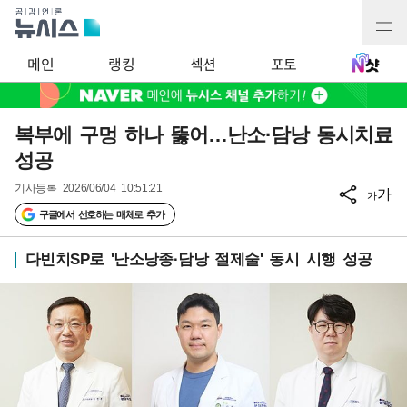
메인
랭킹
섹션
포토
복부에 구멍 하나 뚫어…난소·담낭 동시치료
성공
기사등록
2026/06/04 10:51:21
가
가
구글에서 선호하는 매체로 추가
다빈치SP로 '난소낭종·담낭 절제술' 동시 시행 성공