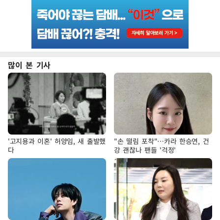
많이 본 기사
'고지용과 이혼' 허양임, 새 출발했
"손 떨림 포착"…카라 한승연, 건
다
강 괜찮나 팬들 '걱정'