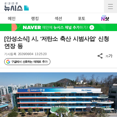
메인
랭킹
섹션
포토
[안성소식] 시, '저탄소 축산 시범사업' 신청
연장 등
기사등록
2026/06/04 13:25:20
가
가
구글에서 선호하는 매체로 추가