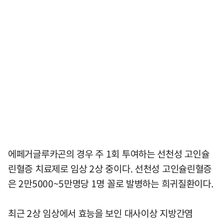
에페거글루카곤의 경우 주 1회 투여하는 선천성 고인슐
린혈증 치료제로 임상 2상 중이다. 선천성 고인슐린혈증
은 2만5000~5만명당 1명 꼴로 발병하는 희귀질환이다.
최근 2상 임상에서 효능을 보인 대사이상 지방간염