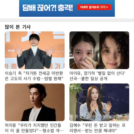
많이 본 기사
이승기 측 "차가원 전세금 미반환
아이유, 장기하 '별일 없이 산다'
은 고도의 사기 수법…엄벌 원해"
선곡…쿨한 일상 공개
허지웅 "우리가 지지했던 인간들
김혜수 "우린 돈 받고 일하는 프
이 이 꼴 만들었다"…형소법 개정
리랜서…받는 만큼 해내야"