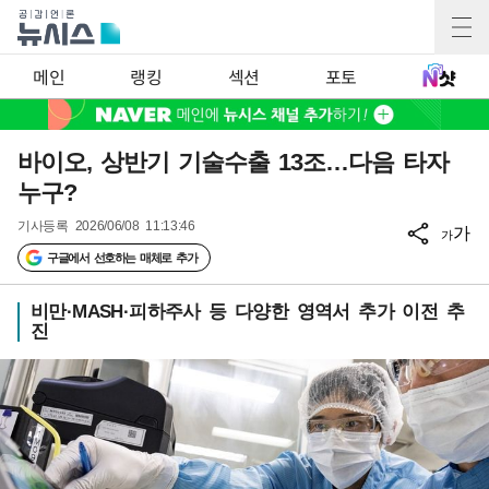
메인
랭킹
섹션
포토
바이오, 상반기 기술수출 13조…다음 타자
누구?
기사등록
2026/06/08 11:13:46
가
가
구글에서 선호하는 매체로 추가
비만·MASH·피하주사 등 다양한 영역서 추가 이전 추
진