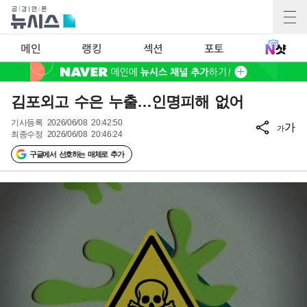
메인
랭킹
섹션
포토
김포외고 수은 누출…인명피해 없어
기사등록
2026/06/08 20:42:50
가
가
최종수정
2026/06/08 20:46:24
구글에서 선호하는 매체로 추가