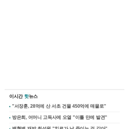
이시간
핫
뉴스
"서장훈, 28억에 산 서초 건물 450억에 매물로"
방은희, 어머니 고독사에 오열 "이틀 만에 발견"
백혈병 재발 최성원 "치료가 날 죽이는 것 같아"