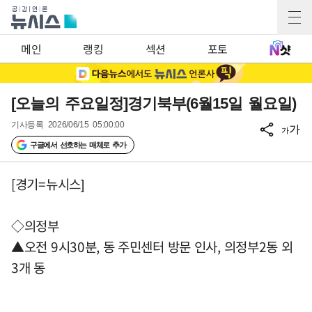
메인
랭킹
섹션
포토
[오늘의 주요일정]경기북부(6월15일 월요일)
기사등록
2026/06/15 05:00:00
가
가
구글에서 선호하는 매체로 추가
[경기=뉴시스]
◇의정부
▲오전 9시30분, 동 주민센터 방문 인사, 의정부2동 외
3개 동