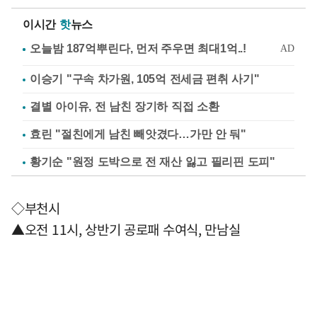
이시간
핫
뉴스
이승기 "구속 차가원, 105억 전세금 편취 사기"
결별 아이유, 전 남친 장기하 직접 소환
효린 "절친에게 남친 빼앗겼다…가만 안 둬"
황기순 "원정 도박으로 전 재산 잃고 필리핀 도피"
◇부천시
▲오전 11시, 상반기 공로패 수여식, 만남실