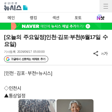
메인
랭킹
섹션
포토
[오늘의 주요일정]인천·김포·부천(6월17일 수
요일)
기사등록
2026/06/17 05:00:00
가
가
구글에서 선호하는 매체로 추가
[인천·김포·부천=뉴시스]
◇인천시
▲통상일정