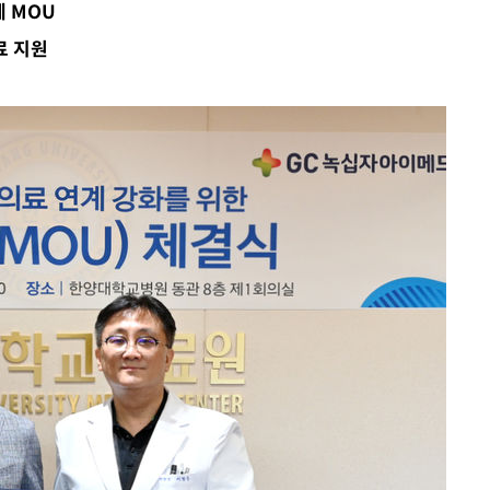
 MOU
차에 첫 정
료 지원
'
종합)
'
종합)
종합)
데뷔전
되길"
시작'
승리…정청래
청래
청래 승리