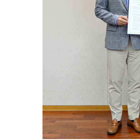
-15416초 전 >
[속보]與 당대표 경선, 경북 권리당원 투표 김민석 47.3
45.71%
-15318초 전 >
[속보]與 당대표 경선, 대구 권리당원 투표 정청래 47.8
46.35%
-15115초 전 >
[속보]與 당대표 경선, 강원 권리당원 투표 김민석 승리…5
득표
-13033초 전 >
"일본축구협회, 대한축구협회 성 접대 의혹 심판 조사"
-5675초 전 >
[속보]장은수, KLPGA 제주삼다수 역전 우승…데뷔 10년 
상
-1040초 전 >
"얼마나 더웠으면"…안동 물길공원서 헤엄친 구렁이 '소동
-967초 전 >
손흥민, 68분 뛰고 2경기 침묵…LAFC, 톨루카에 1-0 승리(
-239초 전 >
'2경기 연속 침묵' 손흥민, 톨루카전 68분만 뛰고 슈팅 0개
16분 전 >
이강인, 오늘 서울서 AT마드리드 입단식…'전례 없는 특급대우