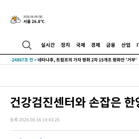
16분 전 >
이강인, 오늘 서울서 AT마드리드 입단식…'전례 없는 특급대우
-29806초 전 >
이강인, 5만 관중 앞 ATM 데뷔…뜨거운 응원 속 새출발(
2026.08.09 (일)
서울 26.8℃
-29562초 전 >
'AT마드리드 7번' 이강인 데뷔전…맨시티에 1-3 역전패(
-27301초 전 >
'AT마드리드 7번' 이강인, 맨시티 상대로 비공식 데뷔전
-26803초 전 >
[속보]'AT마드리드 7번' 이강인, 맨시티 상대로 비공식 
실시간
정치
국제
경제
금융
산업
-24867초 전 >
네타냐후, 트럼프의 가자 평화 2차 15개조 평화안 '거부'
-21463초 전 >
이강인 ATM 입단식에 '상암벌 들썩'…"세계적인 선수 
-20459초 전 >
태풍 돌핀, 중 저장성 타이저우시 해안에 상륙 (1보)
-17805초 전 >
AT마드리드 데뷔 앞둔 이강인, 맨시티전 선발 대신 '벤치 
-16435초 전 >
[속보]與 강원·TK 당원투표 합산 김민석 48.54%로 
44.40%
-15769초 전 >
與 강원·TK 당원투표 합산 김민석 46.01%로 승리…정
건강검진센터와 손잡은 한
44.53%
-15609초 전 >
[속보]與전대 권리당원투표…강원·경북 김민석, 대구 정
-15416초 전 >
[속보]與 당대표 경선, 경북 권리당원 투표 김민석 47.3
45.71%
등록 2026.06.16 14:43:26
-15318초 전 >
[속보]與 당대표 경선, 대구 권리당원 투표 정청래 47.8
46.35%
-15115초 전 >
[속보]與 당대표 경선, 강원 권리당원 투표 김민석 승리…5
득표
-13033초 전 >
"일본축구협회, 대한축구협회 성 접대 의혹 심판 조사"