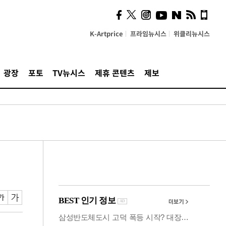
사이 해답 찾았죠"…알을
깨고 나온 '초자아'
K-Artprice
프라임뉴시스
위클리뉴시스
광장
포토
TV뉴시스
제휴 콘텐츠
제보