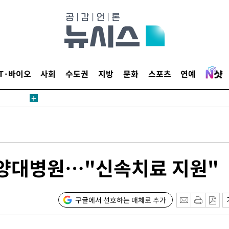
'
종합)
종합)
데뷔전
IT·바이오
사회
수도권
지방
문화
스포츠
연예
되길"
시작'
승리…정청래
청래
양대병원…"신속치료 지원"
청래 승리
7%·정청래
2%·김민석
구글에서 선호하는 매체로 추가
0.30%