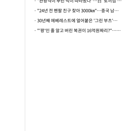
· "관광객이 뿌린 먹이 따라왔나"…日 '토끼섬' 멧돼지, 토끼까지 사냥
· "24년 전 펜팔 친구 찾아 3000㎞"…중국 남성 사연에 '뭉클'
· 30년째 에베레스트에 얼어붙은 '그린 부츠'…드디어 가족 품으로
· "'꽝'인 줄 알고 버린 복권이 16억원짜리?"…극적으로 되찾은 사연