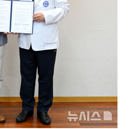
7%·정청래
2%·김민석
0.30%
차에 첫 정
'
종합)
'