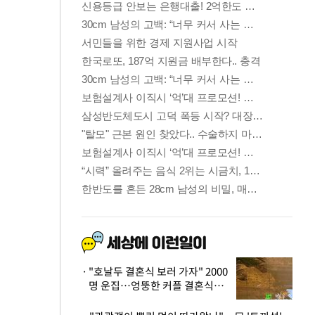
"호날두 결혼식 보러 가자" 2000
명 운집…엉뚱한 커플 결혼식에
'황당'