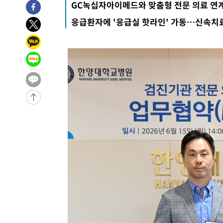
GC녹십자아이메드와 맞춤형 전문 의료 연계
-5675초 전 >
[속보]장은수, KLPGA 제주삼다수 역전 우승…데뷔 10년 
응급환자에 '응급실 핫라인' 가동…신속치
상
-1040초 전 >
"얼마나 더웠으면"…안동 물길공원서 헤엄친 구렁이 '소동
-967초 전 >
손흥민, 68분 뛰고 2경기 침묵…LAFC, 톨루카에 1-0 승리(
-239초 전 >
'2경기 연속 침묵' 손흥민, 톨루카전 68분만 뛰고 슈팅 0개
16분 전 >
이강인, 오늘 서울서 AT마드리드 입단식…'전례 없는 특급대우
-29806초 전 >
이강인, 5만 관중 앞 ATM 데뷔…뜨거운 응원 속 새출발(
-29562초 전 >
'AT마드리드 7번' 이강인 데뷔전…맨시티에 1-3 역전패(
-27301초 전 >
'AT마드리드 7번' 이강인, 맨시티 상대로 비공식 데뷔전
-26803초 전 >
[속보]'AT마드리드 7번' 이강인, 맨시티 상대로 비공식 
-24867초 전 >
네타냐후, 트럼프의 가자 평화 2차 15개조 평화안 '거부'
-21463초 전 >
이강인 ATM 입단식에 '상암벌 들썩'…"세계적인 선수 
-20459초 전 >
태풍 돌핀, 중 저장성 타이저우시 해안에 상륙 (1보)
-17805초 전 >
AT마드리드 데뷔 앞둔 이강인, 맨시티전 선발 대신 '벤치 
-16435초 전 >
[속보]與 강원·TK 당원투표 합산 김민석 48.54%로 
44.40%
-15769초 전 >
與 강원·TK 당원투표 합산 김민석 46.01%로 승리…정
44.53%
-15609초 전 >
[속보]與전대 권리당원투표…강원·경북 김민석, 대구 정