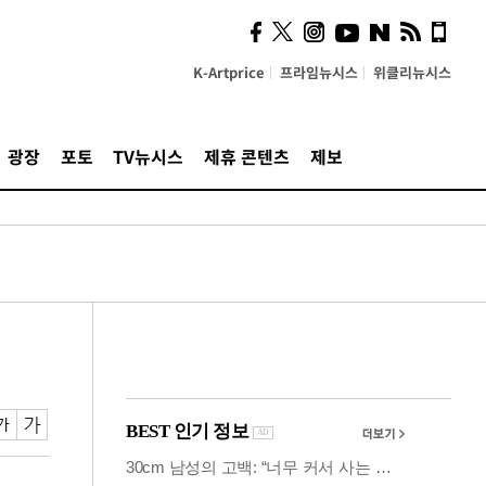
시, 스마트폰 액세서리에
NFC 더했다
K-Artprice
프라임뉴시스
위클리뉴시스
광장
포토
TV뉴시스
제휴 콘텐츠
제보