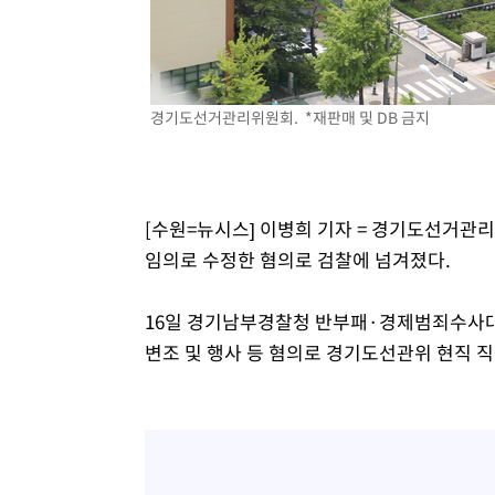
-13690초 전 >
[속보]삼성전자·SK하이닉스 동반 강보합…1%대 상승 
-13676초 전 >
[속보]코스닥, 5.95포인트(0.74%) 상승한 807.62개장
-13644초 전 >
[속보]코스피, 6300선 재탈환…1.09% 오른 6365.07 
경기도선거관리위원회. *재판매 및 DB 금지
-10809초 전 >
시리아 다마스쿠스 교외에서 미니버스 폭발.. 14명 부상, 
태
-10107초 전 >
입추에도 극한더위…서울 낮 39도 '폭염중대경보'
-5071초 전 >
이란, 호르무즈서 "적국 목표물들"과 대치로 남부 케슘섬
례 큰 폭발음
-3786초 전 >
[속보]美, 폴리실리콘 수입 규제…파생제품 15% 관세, 12
[수원=뉴시스] 이병희 기자 = 경기도선거관
효
-1937초 전 >
[속보]트럼프, 美 원정출산 금지 행정명령 서명
임의로 수정한 혐의로 검찰에 넘겨졌다.
6분 전 >
[속보] 뉴욕증시, 일제 하락 마감…나스닥 0.06%↓
16일 경기남부경찰청 반부패·경제범죄수사
변조 및 행사 등 혐의로 경기도선관위 현직 직