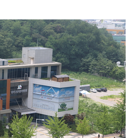
에서 두차
0일 후 발
 교수…이
 절차 개시
액
 사망
 CDC
 압수수색
위 등 9곳