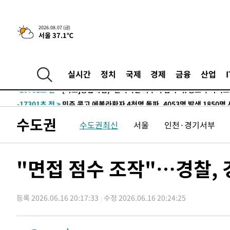
6분 전 >
[속보] 뉴욕증시, 일제 하락 마감…나스닥 0.06%↓
-31992초 전 >
[속보]규제합리화위원회 부위원장에 김태유 서울대 공대
2026.08.07 (금)
서울 37.1℃
병태 후임
-28350초 전 >
[속보]국힘 윤리위, '돌려차기 발언' 진종오·서범수 징계
-23675초 전 >
[속보] 7월 중국 수출 23.9%↑ 수입 27.5%↑…무역총
25.3%↑
-20835초 전 >
[속보]'채상병 순직 책임' 임성근, 항소심도 징역 3년
실시간
정치
국제
경제
금융
산업
-20701초 전 >
[속보]종합특검, '관저이전 봐주기 감사' 유병호 구속기소
-17301초 전 >
민주 콩고 에볼라환자 4천명 돌파, 4053명 발생 1850명
-16551초 전 >
[속보]'300억원대 사기 혐의' 차가원 대표 구속 송치
수도권
수도권최신
서울
인천·경기서부
-15745초 전 >
"미 전국적 살모네라 식중독 원인은 멕시코산 할라피뇨"--
-14258초 전 >
[속보]경찰·노동부, HL만도 평택사업장 끼임 사망 관련
-14139초 전 >
[속보]합수본, '투표율 허위 입력' 중앙·서울·경기도 선관
"면접 점수 조작"…경찰, 
압수수색
-13894초 전 >
[속보]원·달러 환율, 오전 9시 1423.8원
-13690초 전 >
[속보]삼성전자·SK하이닉스 동반 강보합…1%대 상승 
등록 2026.06.16 20:17:33
수정 2026.06.16 20:24:25
-13676초 전 >
[속보]코스닥, 5.95포인트(0.74%) 상승한 807.62개장
-13644초 전 >
[속보]코스피, 6300선 재탈환…1.09% 오른 6365.07 
-10809초 전 >
시리아 다마스쿠스 교외에서 미니버스 폭발.. 14명 부상, 