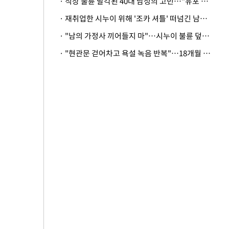
· 직장 불륜 발각된 40대 남성의 고민…"유포 동료 명예훼손·협박죄 고소 가능할까"
· 재취업한 시누이 위해 '조카 셔틀' 떠넘긴 남편…아내 "난 못한다"
· "남의 가정사 끼어들지 마"…시누이 불륜 덮으려는 남편에 억울한 아내
· "현관문 걷어차고 욕설 녹음 반복"…18개월 아기 키우는 집 뒤흔든 '앞집의 비극'