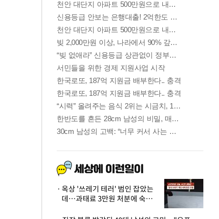
옥상 '쓰레기 테러' 범인 잡았는
데…과태료 3만원 처분에 숙박업
주 허탈