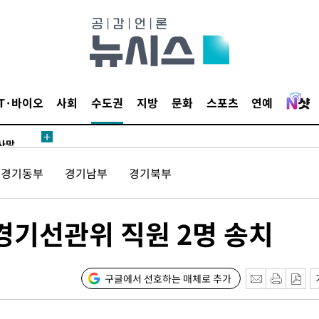
 교수…이
 절차 개시
액
IT·바이오
사회
수도권
지방
문화
스포츠
연예
 사망
경기동부
경기남부
경기북부
 CDC
 압수수색
위 등 9곳
경기선관위 직원 2명 송치
출발
구글에서 선호하는 매체로 추가
개장
3명은 중