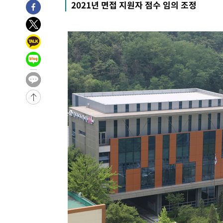
2021년 면접 지원자 점수 임의 조정
태
-10107초 전 >
입추에도 극한더위…서울 낮 39도 '폭염중대경보'
-5071초 전 >
이란, 호르무즈서 "적국 목표물들"과 대치로 남부 케슘섬
례 큰 폭발음
-3786초 전 >
[속보]美, 폴리실리콘 수입 규제…파생제품 15% 관세, 12
효
-1937초 전 >
[속보]트럼프, 美 원정출산 금지 행정명령 서명
6분 전 >
[속보] 뉴욕증시, 일제 하락 마감…나스닥 0.06%↓
-31992초 전 >
[속보]규제합리화위원회 부위원장에 김태유 서울대 공대
병태 후임
-28350초 전 >
[속보]국힘 윤리위, '돌려차기 발언' 진종오·서범수 징계
-23675초 전 >
[속보] 7월 중국 수출 23.9%↑ 수입 27.5%↑…무역총
25.3%↑
-20835초 전 >
[속보]'채상병 순직 책임' 임성근, 항소심도 징역 3년
-20701초 전 >
[속보]종합특검, '관저이전 봐주기 감사' 유병호 구속기소
-17301초 전 >
민주 콩고 에볼라환자 4천명 돌파, 4053명 발생 1850명
-16551초 전 >
[속보]'300억원대 사기 혐의' 차가원 대표 구속 송치
-15745초 전 >
"미 전국적 살모네라 식중독 원인은 멕시코산 할라피뇨"--
-14258초 전 >
[속보]경찰·노동부, HL만도 평택사업장 끼임 사망 관련
-14139초 전 >
[속보]합수본, '투표율 허위 입력' 중앙·서울·경기도 선관
압수수색
-13894초 전 >
[속보]원·달러 환율, 오전 9시 1423.8원