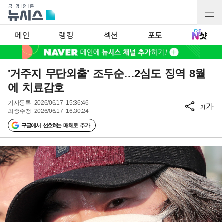
메인
랭킹
섹션
포토
'거주지 무단외출' 조두순…2심도 징역 8월
에 치료감호
기사등록
2026/06/17 15:36:46
가
가
최종수정
2026/06/17 16:30:24
구글에서 선호하는 매체로 추가