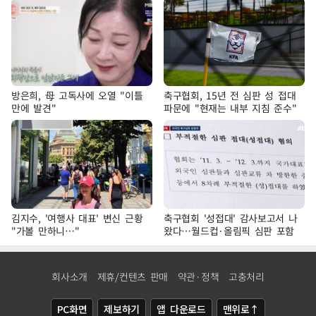
방은희, 母 고독사에 오열 "이틀
축구협회, 15년 전 심판 성 접대
만에 발견"
파문에 "현재는 내부 지침 준수"
김지수, '여행사 대표' 변신 근황
축구협회 '성접대' 감사보고서 나
"가볼 만하니…"
왔다…월드컵·올림픽 심판 포함
회사소개
제휴/컨텐츠 판매
약관·정책
고충처리
PC화면
제보하기
앱 다운로드
맨위로↑