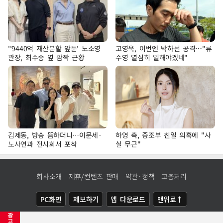
''9440억 재산분할 앞둔' 노소영
고영욱, 이번엔 박하선 공격…"류
관장, 최수종 옆 깜짝 근황
수영 열심히 일해야겠네"
김제동, 방송 뜸하더니…이문세·
하영 측, 증조부 친일 의혹에 "사
노사연과 전시회서 포착
실 무근"
회사소개
제휴/컨텐츠 판매
약관·정책
고충처리
PC화면
제보하기
앱 다운로드
맨위로↑
광
COPYRIGHTⓒ
NEWSIS
ALL RIGHTS RESERVED.
고