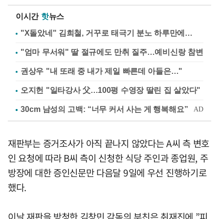
이시간
핫
뉴스
"X돌았네" 김희철, 거꾸로 태극기 분노 하루만에…
"엄마 무서워" 딸 절규에도 만취 질주…예비신랑 참변
권상우 "내 또래 중 내가 제일 빠른데 아들은…"
오지헌 "일타강사 父…100평 수영장 딸린 집 살았다"
재판부는 증거조사가 아직 끝나지 않았다는 A씨 측 변호
인 요청에 따라 B씨 측이 신청한 식당 주인과 종업원, 주
방장에 대한 증인신문만 다음달 9일에 우선 진행하기로
했다.
이날 재판을 방청한 김창민 감독의 부친은 취재진에 ”피