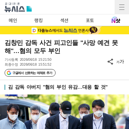
메인
랭킹
섹션
포토
김창민 감독 사건 피고인들 "사망 예견 못
해"…혐의 모두 부인
기사등록
2026/06/18 15:21:50
가
가
최종수정
2026/06/18 15:51:52
구글에서 선호하는 매체로 추가
김 감독 아버지 "혐의 부인 유감…대응 할 것"