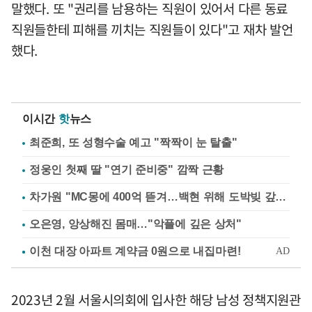
말했다. 또 "권리를 남용하는 직원이 있어서 다른 동료
직원들한테 피해를 끼치는 직원들이 있다"고 재차 발언
했다.
이시간
핫
뉴스
최준희, 또 성형수술 예고 "짝짝이 눈 탈출"
정웅인 첫째 딸 "연기 준비중" 깜짝 근황
차가원 "MC몽에 400억 뜯겨…백현 위해 도박빚 갚아줘"
오은영, 앙상해진 몸매…"악플에 깊은 상처"
2023년 2월 서울시의회에 입사한 해당 남성 정책지원관