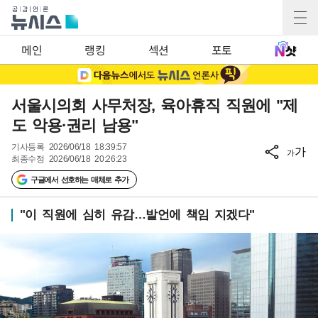
메인
랭킹
섹션
포토
서울시의회 사무처장, 육아휴직 직원에 "제
도 악용·권리 남용"
기사등록
2026/06/18 18:39:57
가
가
최종수정
2026/06/18 20:26:23
구글에서 선호하는 매체로 추가
"이 직원에 심히 유감…발언에 책임 지겠다"