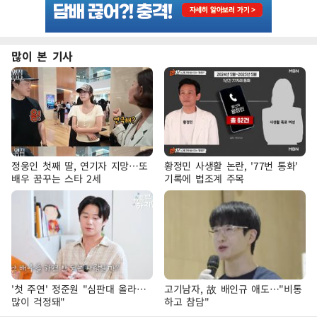
많이 본 기사
정웅인 첫째 딸, 연기자 지망…또
황정민 사생활 논란, '77번 통화'
배우 꿈꾸는 스타 2세
기록에 법조계 주목
'첫 주연' 정준원 "심판대 올라…
고기남자, 故 배인규 애도…"비통
많이 걱정돼"
하고 참담"