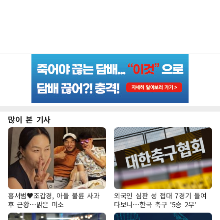
많이 본 기사
홍서범♥조갑경, 아들 불륜 사과
외국인 심판 성 접대 7경기 들여
후 근황…밝은 미소
다보니…한국 축구 '5승 2무'