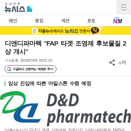
메인
랭킹
섹션
포토
디앤디파마텍 "FAP 타겟 조영제 후보물질 2
상 개시"
기사등록
2026/07/08 09:01:33
가
가
구글에서 선호하는 매체로 추가
임상 진입에 따른 마일스톤 수령 예정
[서울=뉴시스] GLP-1 계열 신약개발 전문기업 디앤디파마텍의 FAP(섬