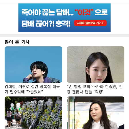
많이 본 기사
김희철, 거꾸로 걸린 광복절 태극
"손 떨림 포착"…카라 한승연, 건
기 현수막에 "X돌았네"
강 괜찮나 팬들 '걱정'