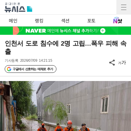
메인
랭킹
섹션
포토
인천서 도로 침수에 2명 고립…폭우 피해 속
출
기사등록
2026/07/09 14:21:15
가
가
구글에서 선호하는 매체로 추가