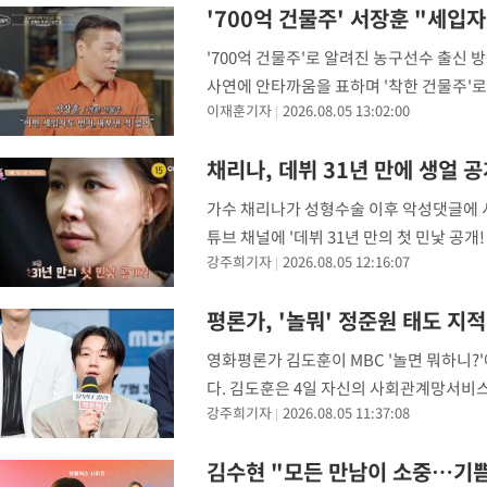
-13823초 전 >
[속보]코스피 매도사이드카 발동…4%대 급락
'700억 건물주' 서장훈 "세입자
-13095초 전 >
[속보]전남광주 초대 시민추천 부시장에 백승주·윤난실
'700억 건물주'로 알려진 농구선수 출신
-10656초 전 >
서울 열대야 15일째 지속…비공식 '초열대야' 30도 넘어
사연에 안타까움을 표하며 '착한 건물주'로서
-9223초 전 >
[속보]코스닥, 2.15포인트(0.27%) 내린 797.44 출발
이재훈기자
2026.08.05 13:02:00
백만장자'에서는 대한민국 대표 약선명인 이
-9206초 전 >
[속보]코스피, 119.51포인트(1.81%) 내린 6478.75 개장
-5653초 전 >
6월 경상수지 497.3억 달러…두 달 연속 사상 최대
채리나, 데뷔 31년 만에 생얼
-5604초 전 >
서울 낮 39도 '폭염중대경보'…40도 관측 가능성도
가수 채리나가 성형수술 이후 악성댓글에 시
-2966초 전 >
미 워싱턴주 스포캔 시의 통제불능 3개 산불, 방화선 일부 구축
튜브 채널에 '데뷔 31년 만의 첫 민낯 공
1시간 전 >
[속보] 호르무즈 해협 이란-오만 협상 기대속 뉴욕증시 혼조 마감 다
강주희기자
2026.08.05 12:16:07
재했다. 영상에는 채리나가 게스트로 출연
0.49%↑
1시간 전 >
[속보] 이란 대통령 "지금 최고지도자와 소통하기가 매우 어려워" 
3년 인터뷰
6시간 전 >
[속보] "이란-오만, 호르무즈 해협 통행 항로 합의" 이란 외무부 대
평론가, '놀뭐' 정준원 태도 지
-30165초 전 >
"여기 떨어졌다"…다누리, 스페이스X 로켓 달 충돌 흔적 포착
영화평론가 김도훈이 MBC '놀면 뭐하니?
-27210초 전 >
손흥민, 5경기 연속골 실패…LAFC는 승부차기 끝 과달라하라
다. 김도훈은 4일 자신의 사회관계망서비스(
-19811초 전 >
내일까지 39도 '펄펄'…기상청 "태풍 지나며 폭염 잠시 꺾인다
강주희기자
2026.08.05 11:37:08
연예인들이 있다. 이상하게 남자들이 꼭 그
-19448초 전 >
트럼프, 한국계 진보 주지사 후보 맹공…"공산주의가 최대 위협
-19426초 전 >
"美간섭에 합의 지연"…트럼프, '이란 호르무즈 통제권' 수용
김수현 "모든 만남이 소중…기쁨