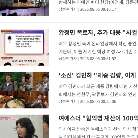
함께하는 연예인 파티 현장(이정재, 장동건
남정현기자
2026.08.05 09:10:17
다. 거기에 오래된 내 셀럽 친구들도 다 총
황정민 폭로자, 추가 대응 "사귈
배우 황정민 측이 온라인상에서 확산 중인 
가운데, 이를 제기한 해당 여성 A가 기존 
남정현기자
2026.08.05 08:51:52
민은 '흠결 없는 피해자'가 돼야만 하는 필
'소신' 김민하 "체중 감량, 이게
배우 김민하가 최근 체중 감량에 대한 자신의
회에서는 전현무, 곽튜브가 김민하와 인천 
남정현기자
2026.08.05 08:25:06
많다. 그중 오늘의 첫 맛집은 인천 토박이
여에스더 "함익병 재산이 100억
의사이자 방송인 여에스더가 선배 의사 함익
널 인터뷰에서 자산 규모가 100억원 정도 