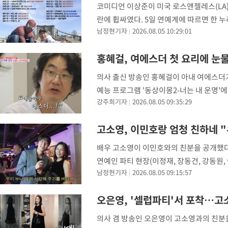
코미디언 이상준이 미국 로스앤젤레스(LA)
란에 휩싸였다. 5일 연예계에 따르면 한 누
남정현기자
2026.08.05 10:29:01
3700원)에 관람했다며 "오늘 공연인데 
홍혜걸, 여에스더 첫 요리에 눈
의사 출신 방송인 홍혜걸이 아내 여에스더가 
예능 프로그램 '동상이몽2-너는 내 운명'
강주희기자
2026.08.05 09:35:29
스더는 남편 홍혜걸을 위해 직접 요리에 도전
고소영, 이민호랑 엄청 친하네 
배우 고소영이 이민호와의 친분을 공개했다.
연예인 파티 현장(이정재, 장동건, 강동원,
남정현기자
2026.08.05 09:15:57
오래된 내 셀럽 친구들도 다 총출동할 예정
오은영, '셀럽파티'서 포착…고
의사 겸 방송인 오은영이 고소영과의 친분을 