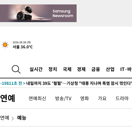
2026.08.06 (목)
서울 36.0℃
6시간 전 >
[속보] "이란-오만, 호르무즈 해협 통행 항로 합의" 이란 외무부 대
-30165초 전 >
"여기 떨어졌다"…다누리, 스페이스X 로켓 달 충돌 흔적 포착
실시간
정치
국제
경제
금융
산업
IT·
-27210초 전 >
손흥민, 5경기 연속골 실패…LAFC는 승부차기 끝 과달라하라
-19811초 전 >
내일까지 39도 '펄펄'…기상청 "태풍 지나며 폭염 잠시 꺾인다
-19448초 전 >
트럼프, 한국계 진보 주지사 후보 맹공…"공산주의가 최대 위협
연예
연예최신
방송/TV
영화
가요
드라마
-19426초 전 >
"美간섭에 합의 지연"…트럼프, '이란 호르무즈 통제권' 수용
-15946초 전 >
[속보]산업장관 "李정부, 원전 반대 안해…안정 전력 위해 불가
-14643초 전 >
[속보]경찰, '홍명보 선임 논란' 대한축구협회·축구회관 등 압
연예
예능
색
-14030초 전 >
[속보]산업장관 "美무역법 제301조 과잉생산 결과 발표 8월 중
상