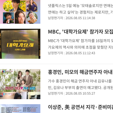
-15946초 전 >
[속보]산업장관 "李정부, 원전 반대 안해…안정 전력 위해 불가
넷플릭스는 5일 예능 '모태솔로지만 연애는
-14643초 전 >
[속보]경찰, '홍명보 선임 논란' 대한축구협회·축구회관 등 압
연애는 하고 싶어'는 경험치는 제로지만, 
색
-14030초 전 >
[속보]산업장관 "美무역법 제301조 과잉생산 결과 발표 8월 중
남정현기자
2026.08.05 11:14:38
적으로 볼 수 있는 좋은 기회였다. 앞으로
상
-13823초 전 >
[속보]코스피 매도사이드카 발동…4%대 급락
-13095초 전 >
[속보]전남광주 초대 시민추천 부시장에 백승주·윤난실
MBC, '대학가요제' 참가자 모
-10656초 전 >
서울 열대야 15일째 지속…비공식 '초열대야' 30도 넘어
MBC가 '대학가요제' 참가자를 16일까지 모
-9223초 전 >
[속보]코스닥, 2.15포인트(0.27%) 내린 797.44 출발
가요제의 역사와 의미에 초점을 맞췄던 지
-9206초 전 >
[속보]코스피, 119.51포인트(1.81%) 내린 6478.75 개장
남정현기자
2026.08.05 11:12:43
중한다. '스쳐 지나가는 청춘의 한 장면, 
-5653초 전 >
6월 경상수지 497.3억 달러…두 달 연속 사상 최대
-5604초 전 >
서울 낮 39도 '폭염중대경보'…40도 관측 가능성도
홍경민, 미모의 해금연주자 아내
-2966초 전 >
미 워싱턴주 스포캔 시의 통제불능 3개 산불, 방화선 일부 구축
1시간 전 >
[속보] 호르무즈 해협 이란-오만 협상 기대속 뉴욕증시 혼조 마감 다
가수 홍경민이 해금 연주자 아내 김유나를 공
0.49%↑
1시간 전 >
[속보] 이란 대통령 "지금 최고지도자와 소통하기가 매우 어려워" 
민, 김유나 부부의 출연이 예고됐다. 공개
3년 인터뷰
6시간 전 >
[속보] "이란-오만, 호르무즈 해협 통행 항로 합의" 이란 외무부 대
남정현기자
2026.08.05 10:55:27
로 시작됐다. 딸 라원이는 능숙한 솜씨로 
이상준, 美 공연서 지각·준비미