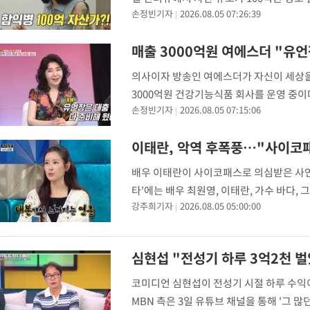
손정빈기자
2026.08.05 07:26:39
너는 내 운명'에서 남편 홍혜걸과 함께 함
매출 3000억원 여에스더 "유
의사이자 방송인 여에스더가 자신이 세상을
3000억원 건강기능식품 회사를 운영 중이다
손정빈기자
2026.08.05 07:15:06
명'에서 유언장과 재산 상속에 관한 얘기를 
이태란, 악역 후폭풍…"사이코패
배우 이태란이 사이코패스로 의심받은 사연을
타'에는 배우 최원영, 이태란, 가수 바다,
강주희기자
2026.08.05 05:00:00
며, 드라마 '스카이 캐슬'에서 부부로 호
심현섭 "전성기 하루 3억2천 
코미디언 심현섭이 전성기 시절 하루 수익이
MBN 측은 3일 유튜브 채널을 통해 '그 