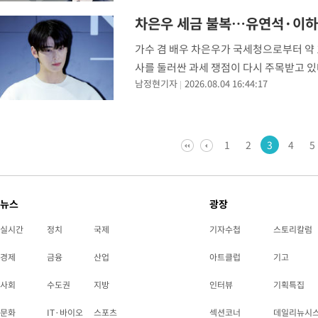
차은우 세금 불복…유연석·이하
가수 겸 배우 차은우가 국세청으로부터 약 
사를 둘러싼 과세 쟁점이 다시 주목받고 있다
남정현기자
2026.08.04 16:44:17
후 국세청과 과세적부심(과세전적부심사) 
1
2
3
4
5
뉴스
광장
실시간
정치
국제
기자수첩
스토리칼럼
경제
금융
산업
아트클럽
기고
사회
수도권
지방
인터뷰
기획특집
문화
IT·바이오
스포츠
섹션코너
데일리뉴시