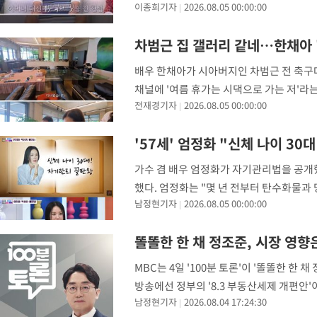
이종희기자
2026.08.05 00:00:00
영상에서 심현섭은 "하루 벌이가 3억200
차범근 집 갤러리 같네…한채아 
배우 한채아가 시아버지인 차범근 전 축구대
채널에 '여름 휴가는 시댁으로 가는 저'라
전재경기자
2026.08.05 00:00:00
작됐고 시댁으로 가려고 계획했는데 제가 개
'57세' 엄정화 "신체 나이 30
가수 겸 배우 엄정화가 자기관리법을 공개했다.
했다. 엄정화는 "몇 년 전부터 탄수화물과
남정현기자
2026.08.05 00:00:00
무 좋아지더라"고 했다. 이어 "그래서 피 
똘똘한 한 채 정조준, 시장 영향
MBC는 4일 '100분 토론'이 '똘똘한 한
방송에선 정부의 '8.3 부동산세제 개편안
남정현기자
2026.08.04 17:24:30
경제·부동산학과 석좌교수, 유호림 강남대