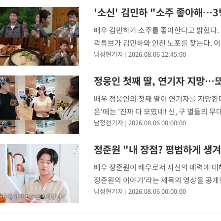
'소신' 김민하 "소주 좋아해…3
배우 김민하가 소주를 좋아한다고 밝혔다. 7
곽튜브가 김민하와 인천 노포를 찾는다. 
남정현기자
2026.08.06 12:45:00
꼽는다. 이에 전현무는 전통을 자랑하는 황
정웅인 첫째 딸, 연기자 지망…또
배우 정웅인의 첫째 딸이 연기자를 지망한다
은'에는 '진짜 다 모였네! 신, 구 별들의
남정현기자
2026.08.06 00:00:00
는 연극 '베니스의 상인'을 관람하기 위해
정준원 "내 장점? 평범하게 생
배우 정준원이 배우로서 자신의 매력에 대해 
정준원의 이야기'라는 제목의 영상을 공개했
남정현기자
2026.08.06 00:00:00
수 있다. 뭐하고 싶냐"고 물었다. 정준원은 