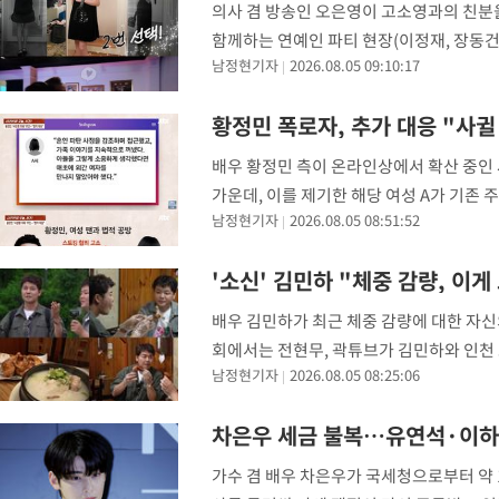
의사 겸 방송인 오은영이 고소영과의 친분을 
함께하는 연예인 파티 현장(이정재, 장동건
남정현기자
2026.08.05 09:10:17
다. 거기에 오래된 내 셀럽 친구들도 다 총
황정민 폭로자, 추가 대응 "사귈
배우 황정민 측이 온라인상에서 확산 중인 
가운데, 이를 제기한 해당 여성 A가 기존 
남정현기자
2026.08.05 08:51:52
민은 '흠결 없는 피해자'가 돼야만 하는 필
'소신' 김민하 "체중 감량, 이게
배우 김민하가 최근 체중 감량에 대한 자신의
회에서는 전현무, 곽튜브가 김민하와 인천 
남정현기자
2026.08.05 08:25:06
많다. 그중 오늘의 첫 맛집은 인천 토박이
차은우 세금 불복…유연석·이하
가수 겸 배우 차은우가 국세청으로부터 약 