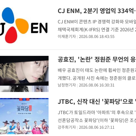
갈 수도
-12408초 전 >
낮 최고 37도 찜통더위…곳곳 소나기·강원 많은 비[내일날씨]
CJ ENM, 2분기 영업익 33
-10714초 전 >
SK하이닉스, 용인·청주 팹에 54조 투자…"AI 메모리 수요 선
CJ ENM이 콘텐츠 IP 경쟁력 강화와 모바
응"
-7570초 전 >
여자배구 이재영·이다영 자매, 아제르바이잔 투란VC 입단
채택국제회계(K-IFRS) 연결 기준 2026년
-6823초 전 >
외국인 심판 성 접대 7경기 들여다보니…한국 축구 '5승 2무'
이재훈기자
2026.08.06 18:43:55
엔터테인먼트 부문의 수익성 개선세와 커머스
-6557초 전 >
[속보]코스닥, 2.86포인트(0.36%) 내린 798.81마감
-6510초 전 >
[속보]코스피, 6200선 약보합…0.60% 내린 6258.77에 마쳐
공효진, '논란' 정원준 무언의 
-6490초 전 >
[속보]원·달러 환율, 7.7원 내린 1416.1원 마감
-6379초 전 >
[속보] 노원서 40.1도 관측…서울, 2018년 이후 첫 40도
배우 공효진이 태도 논란에 휩싸인 정준원과
-3469초 전 >
[속보]종합특검, '계엄 수용공간 확보' 신용해 前교정본부장 기
개했다. 공개된 사진 속에는 정준원의 클
-2342초 전 >
외신들도 주목한 韓축구 파문…"국민적 공분에 수사 재개"
남정현기자
2026.08.06 16:30:31
의 모습이 담겼다. 한편 정준원은 지난 1일
-2313초 전 >
11시간 압수수색에 성접대 파문까지…'쑥대밭' 된 축구협회
JTBC, 신작 대신 '꽃파당'으로
-1335초 전 >
[속보]규제합리화위원회 부위원장에 김태유 서울대 공대 교수
태 후임
JTBC가 토일드라마 '아파트'의 후속으로 
선혼담공작소 꽃파당'(이하 '꽃파당)은 조
강주희기자
2026.08.06 16:27:11
가장 귀한 여인으로 만들려는 과정을 그린 퓨