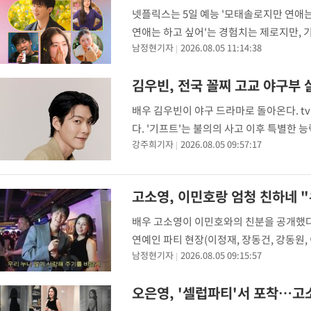
넷플릭스는 5일 예능 '모태솔로지만 연애는
연애는 하고 싶어'는 경험치는 제로지만, 
남정현기자
2026.08.05 11:14:38
적으로 볼 수 있는 좋은 기회였다. 앞으로
김우빈, 전국 꼴찌 고교 야구부
배우 김우빈이 야구 드라마로 돌아온다. t
다. '기프트'는 불의의 사고 이후 특별한 
강주희기자
2026.08.05 09:57:17
임하며 벌어지는 이야기를 그린다. 정이리이
고소영, 이민호랑 엄청 친하네 
배우 고소영이 이민호와의 친분을 공개했다.
연예인 파티 현장(이정재, 장동건, 강동원,
남정현기자
2026.08.05 09:15:57
오래된 내 셀럽 친구들도 다 총출동할 예정
오은영, '셀럽파티'서 포착…고