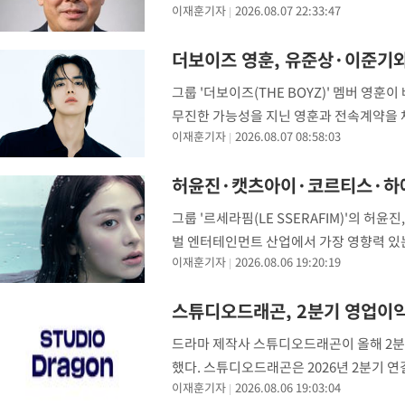
이재훈기자
2026.08.07 22:33:47
등의 글로벌 유통을 주도해 세계 100여 개
-6557초 전 >
[속보]코스닥, 2.86포인트(0.36%) 내린 798.81마감
-6510초 전 >
[속보]코스피, 6200선 약보합…0.60% 내린 6258.77에 마쳐
더보이즈 영훈, 유준상·이준기
-6490초 전 >
[속보]원·달러 환율, 7.7원 내린 1416.1원 마감
그룹 '더보이즈(THE BOYZ)' 멤버 영
-6379초 전 >
[속보] 노원서 40.1도 관측…서울, 2018년 이후 첫 40도
무진한 가능성을 지닌 영훈과 전속계약을 체
-3469초 전 >
[속보]종합특검, '계엄 수용공간 확보' 신용해 前교정본부장 기
이재훈기자
2026.08.07 08:58:03
은 물론, 더보이즈 활동 역시 적극적으로 지
-2342초 전 >
외신들도 주목한 韓축구 파문…"국민적 공분에 수사 재개"
-2313초 전 >
11시간 압수수색에 성접대 파문까지…'쑥대밭' 된 축구협회
허윤진·캣츠아이·코르티스·하예린
-1335초 전 >
[속보]규제합리화위원회 부위원장에 김태유 서울대 공대 교수
그룹 '르세라핌(LE SSERAFIM)'의 허윤진
태 후임
-31407초 전 >
이강인, 폭염 속 AT마드리드 첫 훈련…80명 식사 대접까지(종
벌 엔터테인먼트 산업에서 가장 영향력 있
-28546초 전 >
미 사업체 일자리, 7월에 2.3만개 순감하고 그 전 2개월 10.3
이재훈기자
2026.08.06 19:20:19
(Variety)가 4일(현지시간) 공식 홈페이
하향수정 (2보)
-27994초 전 >
[속보] 미 사업체, 일자리 7월에 2.3만 개 줄어…실업률은 4.1
↓
-23857초 전 >
[속보]이 대통령 "부동산 공급 기존 사고방식 매달리지 말고 
스튜디오드래곤, 2분기 영업이익
실천"
-22942초 전 >
이란, "오만과 '중앙 단일 루트' 합의…북쪽 인바운드·남쪽 아
드라마 제작사 스튜디오드래곤이 올해 2분기
운드는 임시"
-14510초 전 >
"낮 기온 소폭 하락"…수도권 폭염중대경보, 폭염경보로 하향
했다. 스튜디오드래곤은 2026년 2분기 연
-14474초 전 >
[속보]이 대통령, '호우피해' 안동·의성 관할 4개 면 특별재난
이재훈기자
2026.08.06 19:03:04
은 전년 동기 대비 26.9% 증가했으며, 
선포
-14437초 전 >
[단독]중수청 지원 검사들, 정원 초과 시 낮은 계급 임용…희망