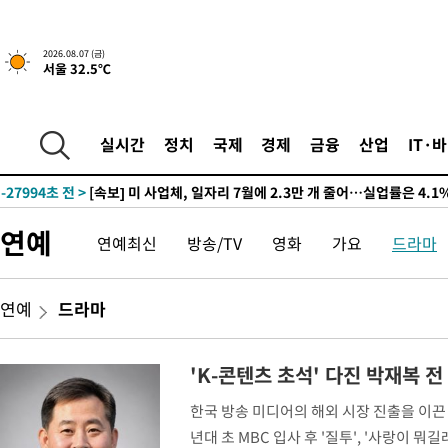
2026.08.07 (금)
서울 32.5℃
-1335초 전 >
[속보]규제합리화위원회 부위원장에 김태유 서울대 공대 교수
태 후임
-31407초 전 >
이강인, 폭염 속 AT마드리드 첫 훈련…80명 식사 대접까지(종
실시간
정치
국제
경제
금융
산업
IT·
-28546초 전 >
미 사업체 일자리, 7월에 2.3만개 순감하고 그 전 2개월 10.3
하향수정 (2보)
-27994초 전 >
[속보] 미 사업체, 일자리 7월에 2.3만 개 줄어…실업률은 4.1
↓
-23857초 전 >
[속보]이 대통령 "부동산 공급 기존 사고방식 매달리지 말고 
연예
연예최신
방송/TV
영화
가요
드라마
실천"
-22942초 전 >
이란, "오만과 '중앙 단일 루트' 합의…북쪽 인바운드·남쪽 아
운드는 임시"
-14510초 전 >
"낮 기온 소폭 하락"…수도권 폭염중대경보, 폭염경보로 하향
-14474초 전 >
[속보]이 대통령, '호우피해' 안동·의성 관할 4개 면 특별재난
연예
드라마
선포
-14437초 전 >
[단독]중수청 지원 검사들, 정원 초과 시 낮은 계급 임용…희망
갈 수도
-12408초 전 >
낮 최고 37도 찜통더위…곳곳 소나기·강원 많은 비[내일날씨]
'K-콘텐츠 초석' 다진 박재복 
-10714초 전 >
SK하이닉스, 용인·청주 팹에 54조 투자…"AI 메모리 수요 선
한국 방송 미디어의 해외 시장 진출을 이끈 
응"
-7570초 전 >
여자배구 이재영·이다영 자매, 아제르바이잔 투란VC 입단
년대 초 MBC 입사 후 '질투', '사랑이 뭐
-6823초 전 >
외국인 심판 성 접대 7경기 들여다보니…한국 축구 '5승 2무'