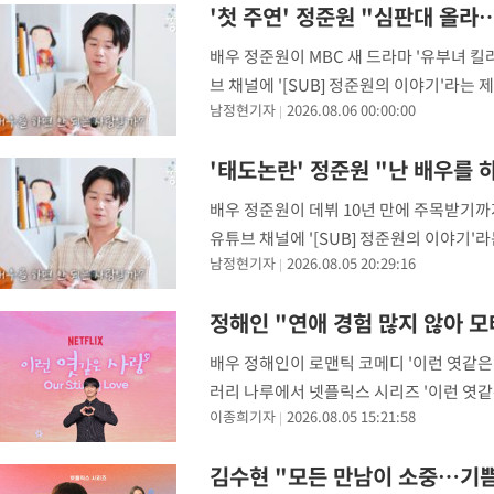
'첫 주연' 정준원 "심판대 올라
배우 정준원이 MBC 새 드라마 '유부녀 킬
브 채널에 '[SUB] 정준원의 이야기'라는
남정현기자
2026.08.06 00:00:00
다 이겨내고 지금의 준원씨가 됐다"고 말했
'태도논란' 정준원 "난 배우를 
배우 정준원이 데뷔 10년 만에 주목받기까
유튜브 채널에 '[SUB] 정준원의 이야기
남정현기자
2026.08.05 20:29:16
는 질문에 "실제로 '언젠가는 슬기로운 전
정해인 "연애 경험 많지 않아 
배우 정해인이 로맨틱 코메디 '이런 엿같은
러리 나루에서 넷플릭스 시리즈 '이런 엿같
이종희기자
2026.08.05 15:21:58
영, 허성태가 참석했다. '이런 엿같은 사랑
김수현 "모든 만남이 소중…기쁨