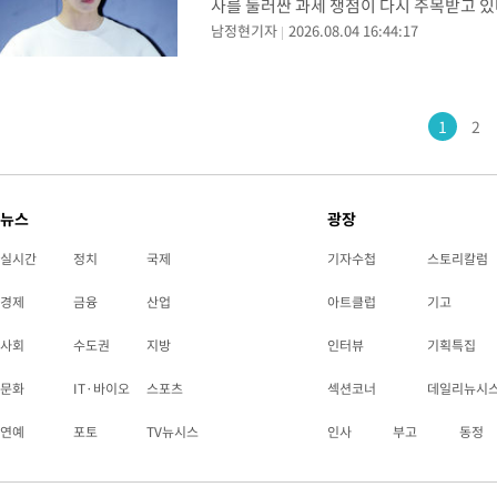
사를 둘러싼 과세 쟁점이 다시 주목받고 있다
남정현기자
2026.08.04 16:44:17
후 국세청과 과세적부심(과세전적부심사) 
1
2
뉴스
광장
실시간
정치
국제
기자수첩
스토리칼럼
경제
금융
산업
아트클럽
기고
사회
수도권
지방
인터뷰
기획특집
문화
IT·바이오
스포츠
섹션코너
데일리뉴시
연예
포토
TV뉴시스
인사
부고
동정