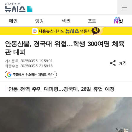
메인
랭킹
섹션
포토
안동산불, 경국대 위협…학생 300여명 체육
관 대피
기사등록
2025/03/25 19:59:01
가
가
최종수정
2025/03/25 21:59:16
구글에서 선호하는 매체로 추가
안동 전역 주민 대피령…경국대, 26일 휴업 예정