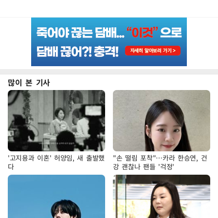
많이 본 기사
'고지용과 이혼' 허양임, 새 출발했
"손 떨림 포착"…카라 한승연, 건
다
강 괜찮나 팬들 '걱정'