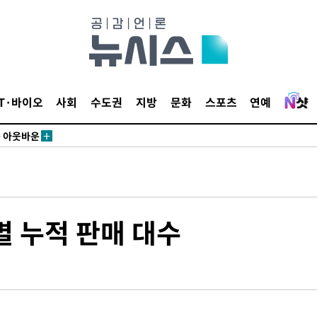
수…이병태
(종합)
.3만개 하
4.1%로
IT·바이오
사회
수도권
지방
문화
스포츠
연예
고 과감히
쪽 아웃바운
향
난지역 선포
지 못 갈
]
별 누적 판매 대수
선제 대응"
쳐