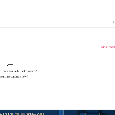
기소
수…이병태
(종합)
.3만개 하
4.1%로
고 과감히
쪽 아웃바운
향
난지역 선포
지 못 갈
]
선제 대응"