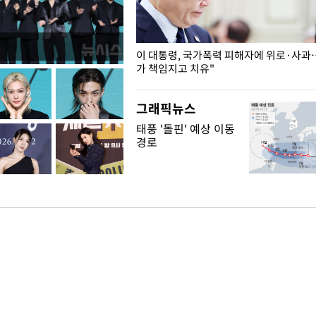
개구리밥
이 대통령, 국가폭력 피해자에 위로·사과
가 책임지고 치유"
그래픽뉴스
태풍 '돌핀' 예상 이동
경로