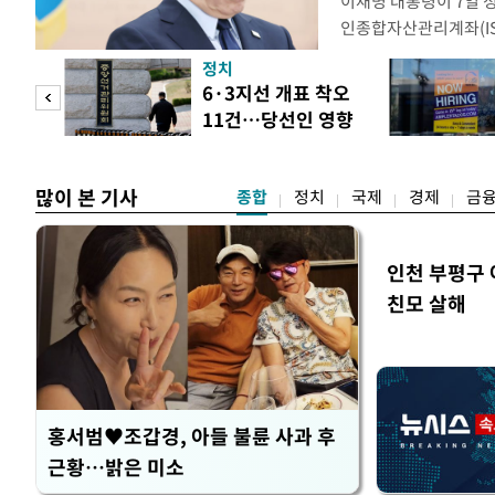
이재명 대통령이 7일 
인종합자산관리계좌(ISA
안'을 전면 재검토 할 
정치
들과의 상황 점검 회의에
 두
6·3지선 개표 착오
지법안을 둘러싼 투자자
11건…당선인 영향
았다. 이 자리에서 이 
 정도
없어
많이 본 기사
종합
정치
국제
경제
금
인천 부평구 
친모 살해
홍서범♥조갑경, 아들 불륜 사과 후
근황…밝은 미소