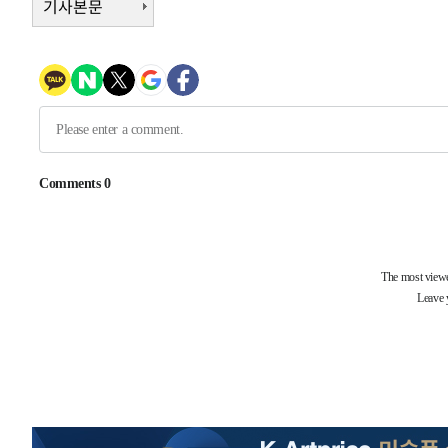
기사본문
4시간 전 >
[속보]원·달러 환율, 7.7원 내린 1416.1원 마감
4시간 전 >
[속보] 노원서 40.1도 관측…서울, 2018년 이후 첫 40도
5시간 전 >
[속보]종합특검, '계엄 수용공간 확보' 신용해 前교정본부장 
5시간 전 >
외신들도 주목한 韓축구 파문…"국민적 공분에 수사 재개"
5시간 전 >
11시간 압수수색에 성접대 파문까지…'쑥대밭' 된 축구협회
5시간 전 >
[속보]규제합리화위원회 부위원장에 김태유 서울대 공대 교
후임
-9813초 전 >
이강인, 폭염 속 AT마드리드 첫 훈련…80명 식사 대접까지
-6952초 전 >
미 사업체 일자리, 7월에 2.3만개 순감하고 그 전 2개월 10
향수정 (2보)
-6400초 전 >
[속보] 미 사업체, 일자리 7월에 2.3만 개 줄어…실업률은 
↓
-2263초 전 >
[속보]이 대통령 "부동산 공급 기존 사고방식 매달리지 말
실천"
-1348초 전 >
이란, "오만과 '중앙 단일 루트' 합의…북쪽 인바운드·남
드는 임시"
1시간 전 >
"낮 기온 소폭 하락"…수도권 폭염중대경보, 폭염경보로 하
1시간 전 >
[속보]이 대통령, '호우피해' 안동·의성 관할 4개 면 특별재
1시간 전 >
[단독]중수청 지원 검사들, 정원 초과 시 낮은 계급 임용…희망
수도
2시간 전 >
낮 최고 37도 찜통더위…곳곳 소나기·강원 많은 비[내일날씨
3시간 전 >
SK하이닉스, 용인·청주 팹에 54조 투자…"AI 메모리 수요 