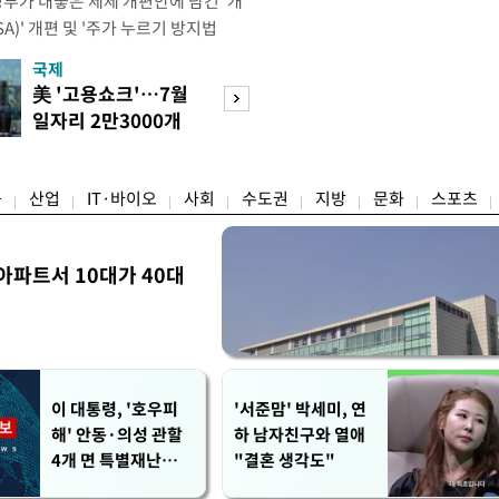
정부가 내놓은 세제 개편안에 담긴 '개
)' 개편 및 '주가 누르기 방지법
것을 지시했다. 이 대통령은 이날 참모
국제
경제
서 ISA 개편 방안 및 주가 누르기 방
美 '고용쇼크'…7월
수도권 고용 급랭
들의 반발 등에 대한 내용을 보고 받
일자리 2만3000개
전국 취업자 10명
대통령은 ISA 개편안과
감소
1명뿐
융
산업
IT·바이오
사회
수도권
지방
문화
스포츠
아파트서 10대가 40대
이 대통령, '호우피
'서준맘' 박세미, 연
해' 안동·의성 관할
하 남자친구와 열애
4개 면 특별재난지역
"결혼 생각도"
선포