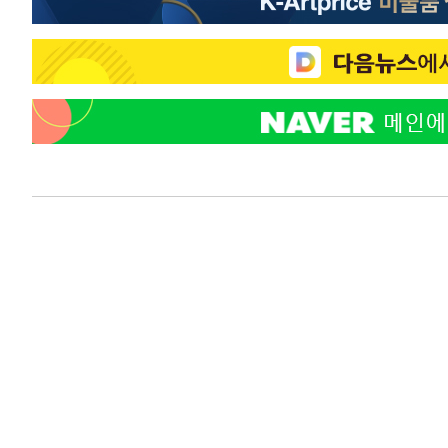
3시간 전 >
여자배구 이재영·이다영 자매, 아제르바이잔 투란VC 입단
4시간 전 >
외국인 심판 성 접대 7경기 들여다보니…한국 축구 '5승 2무'
4시간 전 >
[속보]코스닥, 2.86포인트(0.36%) 내린 798.81마감
4시간 전 >
[속보]코스피, 6200선 약보합…0.60% 내린 6258.77에 마
4시간 전 >
[속보]원·달러 환율, 7.7원 내린 1416.1원 마감
4시간 전 >
[속보] 노원서 40.1도 관측…서울, 2018년 이후 첫 40도
5시간 전 >
[속보]종합특검, '계엄 수용공간 확보' 신용해 前교정본부장 
5시간 전 >
외신들도 주목한 韓축구 파문…"국민적 공분에 수사 재개"
5시간 전 >
11시간 압수수색에 성접대 파문까지…'쑥대밭' 된 축구협회
5시간 전 >
[속보]규제합리화위원회 부위원장에 김태유 서울대 공대 교
후임