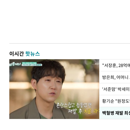
이시간
핫뉴스
"서장훈, 28억
방은희, 어머니 
'서준맘' 박세미
황기순 "원정도
백혈병 재발 최