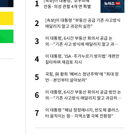
 사
[속보]이 대통령, '호우피해'
1
1
안동·의성 관할 4개 면 특별
재난지역 선포
 10대가 40대 친
[속보]이 대통령 "부동산 공급 기존 사고방식
2
2
매달리지 말고 과감히 실천"
해' 안동·의성 관할
이 대통령, 6시간 부동산 회의서 공급 논
3
3
의…"기존 사고 방식에 매달리지 말고 과감
히 실천"(종합)
자친구와 열애 "결혼
이 대통령, 'ISA·주가누르기 방지법' 개편안
4
4
질타하며 재검토 지시
 공급 기존 사고방식
국힘, 與 황희 '폐버스 청년주택'에 "희대 망
5
5
"
언…본인부터 살아보라"
역 강타…주민 26만
이 대통령, 6시간 부동산 회의서 공급 방안 논
6
6
의…"기존 사고방식 매달리지 말고 과감히
실천"
준 한국 기업…美 민
이 대통령 "해남 청정에너지, 반도체 클러스
7
7
터 움직이는 힘…지역소멸 극복 전환점"