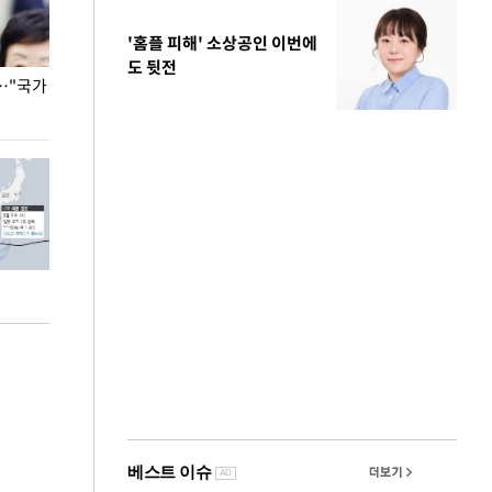
'홈플 피해' 소상공인 이번에
도 뒷전
…"국가
홈플러스, 67개 점포 가오픈… 13일 정식 개장
오세훈 서울시장,
환경 점검