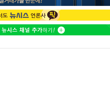
홍서범♥조갑경, 아들 불륜
1
과 후 근황…밝은 미소
[단독]인천 부평구 아파트서
2
모 살해
쳐
[속보]이 대통령, '호우피
3
4개 면 특별재난지역 선포
'서준맘' 박세미, 연하 남
4
기소
생각도"
[속보]이 대통령 "부동산
5
매달리지 말고 과감히 실천
수…이병태
태풍 '돌핀' 日 남서부 지
6
명 대피령
트럼프 회사에 200만불 
7
주당 '뇌물 의혹' 조사