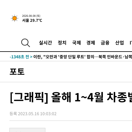
5시간 전 >
[속보]규제합리화위원회 부위원장에 김태유 서울대 공대 교
2026.08.08 (토)
서울 29.7℃
후임
-9813초 전 >
이강인, 폭염 속 AT마드리드 첫 훈련…80명 식사 대접까지
-6952초 전 >
미 사업체 일자리, 7월에 2.3만개 순감하고 그 전 2개월 10
향수정 (2보)
-6400초 전 >
[속보] 미 사업체, 일자리 7월에 2.3만 개 줄어…실업률은 
실시간
정치
국제
경제
금융
산업
↓
-2263초 전 >
[속보]이 대통령 "부동산 공급 기존 사고방식 매달리지 말
실천"
-1348초 전 >
이란, "오만과 '중앙 단일 루트' 합의…북쪽 인바운드·남
드는 임시"
1시간 전 >
"낮 기온 소폭 하락"…수도권 폭염중대경보, 폭염경보로 하
포토
1시간 전 >
[속보]이 대통령, '호우피해' 안동·의성 관할 4개 면 특별재
1시간 전 >
[단독]중수청 지원 검사들, 정원 초과 시 낮은 계급 임용…희망
수도
2시간 전 >
낮 최고 37도 찜통더위…곳곳 소나기·강원 많은 비[내일날씨
[그래픽] 올해 1~4월 차종
3시간 전 >
SK하이닉스, 용인·청주 팹에 54조 투자…"AI 메모리 수요 
3시간 전 >
여자배구 이재영·이다영 자매, 아제르바이잔 투란VC 입단
등록 2023.05.16 10:03:02
4시간 전 >
외국인 심판 성 접대 7경기 들여다보니…한국 축구 '5승 2무'
4시간 전 >
[속보]코스닥, 2.86포인트(0.36%) 내린 798.81마감
4시간 전 >
[속보]코스피, 6200선 약보합…0.60% 내린 6258.77에 마