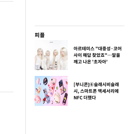
피플
아르테미스 "대중성·코어
사이 해답 찾았죠"…알을
깨고 나온 '초자아'
[부니콘]⑥슬래시비슬래
시, 스마트폰 액세서리에
NFC 더했다