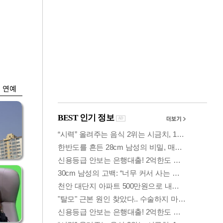
금융
…
두나무, 경찰청 '압수
 중
가상자산' 관리한다
연예