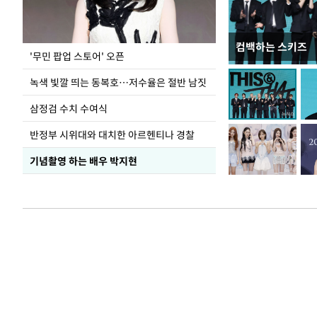
컴백하는 스키즈
지석천 뒤덮은 
'무민 팝업 스토어' 오픈
녹색 빛깔 띄는 동복호…저수율은 절반 남짓
삼정검 수치 수여식
반정부 시위대와 대치한 아르헨티나 경찰
기념촬영 하는 배우 박지현