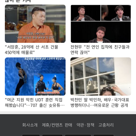
"서장훈, 28억에 산 서초 건물
전현무 "전 연인 집착에 친구들과
450억에 매물로"
연락 끊어"
"여군 지원 막힌 UDT 훈련 직접
박찬민 딸 박민하, 배우·국가대표
해봤습니다"…707 출신 女유튜버
병행하더니…여유로운 근황 공개
'완벽 소화'
회사소개
제휴/컨텐츠 판매
약관·정책
고충처리