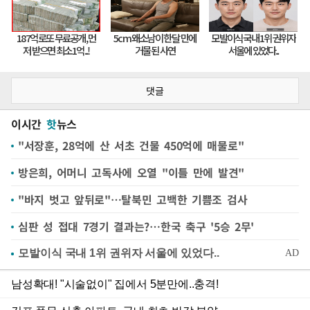
댓글
이시간
핫
뉴스
"서장훈, 28억에 산 서초 건물 450억에 매물로"
방은희, 어머니 고독사에 오열 "이틀 만에 발견"
"바지 벗고 앞뒤로"…탈북민 고백한 기쁨조 검사
심판 성 접대 7경기 결과는?…한국 축구 '5승 2무'