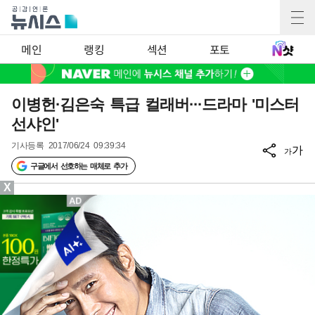
메인
랭킹
섹션
포토
이병헌·김은숙 특급 컬래버···드라마 '미스터
선샤인'
기사등록
2017/06/24 09:39:34
가
가
구글에서 선호하는 매체로 추가
X