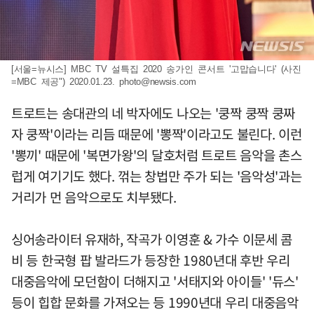
[서울=뉴시스] MBC TV 설특집 2020 송가인 콘서트 '고맙습니다' (사진
=MBC 제공") 2020.01.23.
photo@newsis.com
트로트는 송대관의 네 박자에도 나오는 '쿵짝 쿵짝 쿵짜
자 쿵짝'이라는 리듬 때문에 '뽕짝'이라고도 불린다. 이런
'뽕끼' 때문에 '복면가왕'의 달호처럼 트로트 음악을 촌스
럽게 여기기도 했다. 꺾는 창법만 주가 되는 '음악성'과는
거리가 먼 음악으로도 치부됐다.
싱어송라이터 유재하, 작곡가 이영훈 & 가수 이문세 콤
비 등 한국형 팝 발라드가 등장한 1980년대 후반 우리
대중음악에 모던함이 더해지고 '서태지와 아이들' '듀스'
등이 힙합 문화를 가져오는 등 1990년대 우리 대중음악