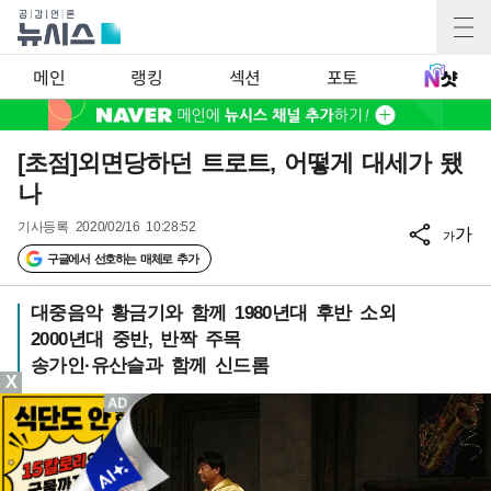
메인
랭킹
섹션
포토
[초점]외면당하던 트로트, 어떻게 대세가 됐
나
기사등록
2020/02/16 10:28:52
가
가
구글에서 선호하는 매체로 추가
대중음악 황금기와 함께 1980년대 후반 소외
2000년대 중반, 반짝 주목
송가인·유산슬과 함께 신드롬
X