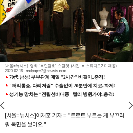
[서울=뉴시스] 영화 '복면달호' 스틸컷 (사진 = 스튜디오2.0 제공)
2020.02.16.
realpaper7@newsis.com
[서울=뉴시스]이재훈 기자 = "트로트 부르는 게 부끄러
워 복면을 썼어요."