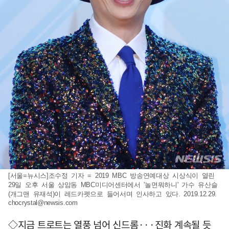
[서울=뉴시스]조수정 기자 = 2019 MBC 방송연예대상 시상식이 열린
29일 오후 서울 상암동 MBC미디어센터에서 '놀면뭐하니' 가수 유산슬
(개그맨 유재석)이 레드카펫으로 들어서며 인사하고 있다. 2019.12.29.
chocrystal@newsis.com
◇지금 트로트는 열풍 넘어 신드롬···진화 계속될 듯