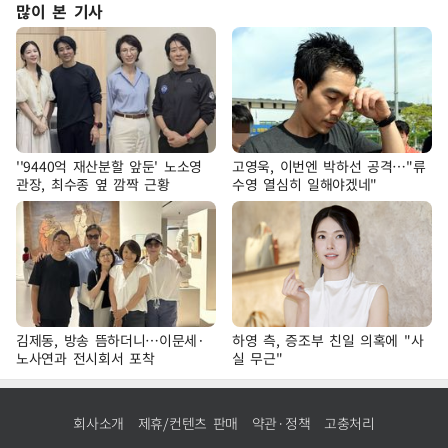
많이 본 기사
''9440억 재산분할 앞둔' 노소영
고영욱, 이번엔 박하선 공격…"류
관장, 최수종 옆 깜짝 근황
수영 열심히 일해야겠네"
김제동, 방송 뜸하더니…이문세·
하영 측, 증조부 친일 의혹에 "사
노사연과 전시회서 포착
실 무근"
회사소개
제휴/컨텐츠 판매
약관·정책
고충처리