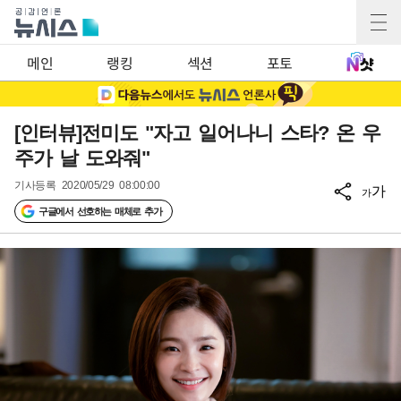
메인
랭킹
섹션
포토
[인터뷰]전미도 "자고 일어나니 스타? 온 우
주가 날 도와줘"
기사등록
2020/05/29 08:00:00
가
가
구글에서 선호하는 매체로 추가