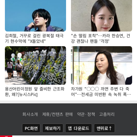
김희철, 거꾸로 걸린 광복절 태극
"손 떨림 포착"…카라 한승연, 건
기 현수막에 "X돌았네"
강 괜찮나 팬들 '걱정'
용산어린이정원 앞 즐비한 근조화
차가원 "○○○ 까면 주변 다 죽
환, 왜?[뉴시스Pic]
어"…전세금 미반환 속 녹취 폭로
파장
회사소개
제휴/컨텐츠 판매
약관·정책
고충처리
PC화면
제보하기
앱 다운로드
맨위로↑