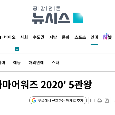
IT·바이오
사회
수도권
지방
문화
스포츠
연예
견
라마
예능
해외연예
스타
 계속[다음
라마어워즈 2020' 5관왕
삼겠다"
안겨드려 죄
구글에서 선호하는 매체로 추가