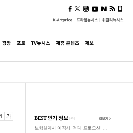
사이 해답 찾았죠"…알을
깨고 나온 '초자아'
K-Artprice
프라임뉴시스
위클리뉴시스
광장
포토
TV뉴시스
제휴 콘텐츠
제보