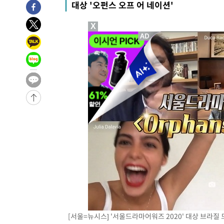
대상 '오펀스 오프 어 네이션'
-29567초 전 >
선재도서 해루질 나섰다 실종 60대, 닷새 만에 숨진 채 발
-27101초 전 >
남자 농구, 나고야 아시안게임서 '홈팀' 일본과 한일전
X
-26477초 전 >
여수 오동도 해상서 모터보트 전복…1명 사망·1명 실종
-22704초 전 >
극한폭염 한풀 꺾이지만…'낮 최고 35도' 무더위, 열대야
주 날씨]
-19722초 전 >
축구협회 "압수수색·성접대 논란 사과…쇄신의 기회로 
-18239초 전 >
[속보]'압수수색·성접대 논란' 축구협회 "실망과 걱정 
송"
-6860초 전 >
'최고 37도' 폭염 지속…강원동해안 최대 150㎜ 비
14초 전 >
[속보]뉴욕증시 상승 마감…S&P 0.6% 나스닥 1.3%↑
[서울=뉴시스] '서울드라마어워즈 2020' 대상 브라질