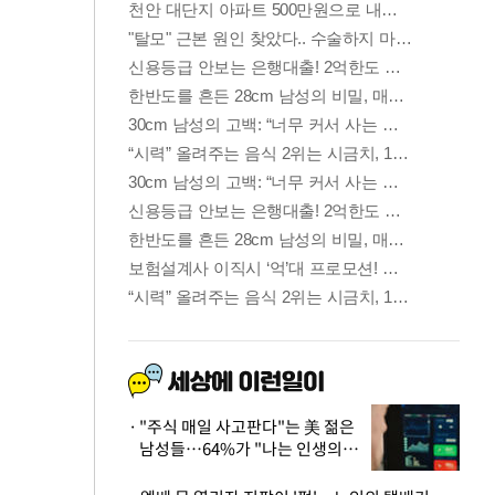
"주식 매일 사고판다"는 美 젊은
남성들…64%가 "나는 인생의
패배자“