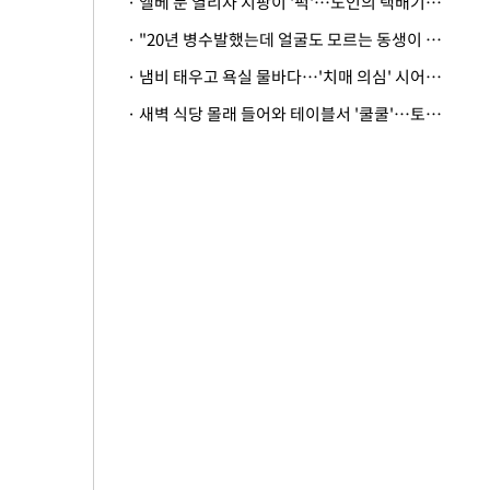
· 엘베 문 열리자 지팡이 '퍽'…노인의 택배기사 폭행 이유
· "20년 병수발했는데 얼굴도 모르는 동생이 유산 절반을"…배다른 형제 상속권 있을까
· 냄비 태우고 욕실 물바다…'치매 의심' 시어머니 검사 권유했다가 '날벼락'
· 새벽 식당 몰래 들어와 테이블서 '쿨쿨'…토사물 남기고 사라진 남성