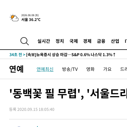
2026.08.08 (토)
서울 36.2℃
실시간
정치
국제
경제
금융
산업
14초 전 >
[속보]뉴욕증시 상승 마감…S&P 0.6% 나스닥 1.3%↑
-31837초 전 >
백운산서 80년근 천종산삼 9뿌리 발견…감정가 1.3억원
-29547초 전 >
선재도서 해루질 나섰다 실종 60대, 닷새 만에 숨진 채 발
연예
연예최신
방송/TV
영화
가요
드
-27081초 전 >
남자 농구, 나고야 아시안게임서 '홈팀' 일본과 한일전
-26457초 전 >
여수 오동도 해상서 모터보트 전복…1명 사망·1명 실종
-22684초 전 >
극한폭염 한풀 꺾이지만…'낮 최고 35도' 무더위, 열대야
'동백꽃 필 무렵', '서울드
주 날씨]
-19702초 전 >
축구협회 "압수수색·성접대 논란 사과…쇄신의 기회로 
-18219초 전 >
[속보]'압수수색·성접대 논란' 축구협회 "실망과 걱정 
송"
등록 2020.09.15 18:05:40
-6840초 전 >
'최고 37도' 폭염 지속…강원동해안 최대 150㎜ 비
34초 전 >
[속보]뉴욕증시 상승 마감…S&P 0.6% 나스닥 1.3%↑
-31857초 전 >
백운산서 80년근 천종산삼 9뿌리 발견…감정가 1.3억원