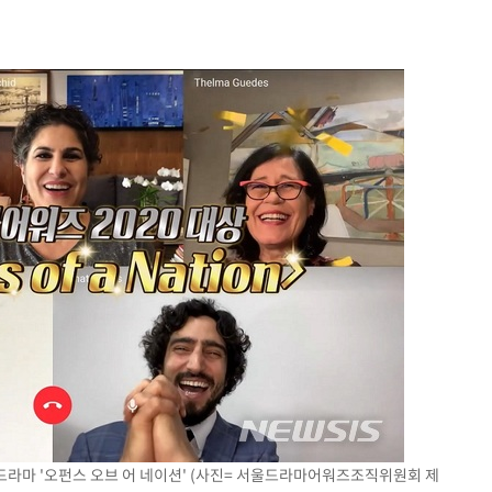
견
 계속[다음
삼겠다"
안겨드려 죄
 드라마 '오펀스 오브 어 네이션' (사진= 서울드라마어워즈조직위원회 제