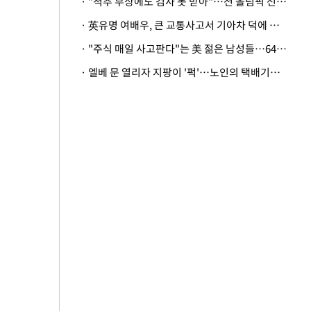
· "척추 부상에도 검사 못 받아"…전 올림픽 선수, 美봅슬레이협회 상대 소송
· 英유명 여배우, 큰 교통사고서 기아차 덕에 살았다
· "주식 매일 사고판다"는 美 젊은 남성들…64%가 "나는 인생의 패배자“
· 엘베 문 열리자 지팡이 '퍽'…노인의 택배기사 폭행 이유