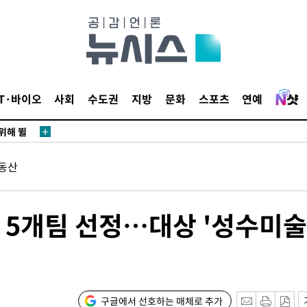
·서미화·
1위… 정
IT·바이오
사회
수도권
지방
문화
스포츠
연예
鄭
위해 뛸
승리
동산
일날씨]
원해 아틀
 5개팀 선정…대상 '성수미술
구글에서 선호하는 매체로 추가