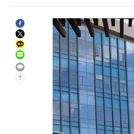
2시간 전 >
여수 오동도 해상서 모터보트 전복…1명 사망·1명 실종
3시간 전 >
극한폭염 한풀 꺾이지만…'낮 최고 35도' 무더위, 열대야 계
날씨]
4시간 전 >
축구협회 "압수수색·성접대 논란 사과…쇄신의 기회로 삼겠
5시간 전 >
[속보]'압수수색·성접대 논란' 축구협회 "실망과 걱정 안겨드
8시간 전 >
'최고 37도' 폭염 지속…강원동해안 최대 150㎜ 비
10시간 전 >
[속보]뉴욕증시 상승 마감…S&P 0.6% 나스닥 1.3%↑
-23968초 전 >
이란 "호르무즈 재개방 합의 근접…美 배상 선행돼야"
-15015초 전 >
[속보]與최고위원 제주·인천 순회경선…박선원·최민희
한민수·김용 순
-14968초 전 >
[속보]김민석, 與 전대 당원투표 누적 득표율 45.42%로 
청래 44.56%
-14250초 전 >
[속보]與 대표 경선 제주·인천 당원투표…金 47.75%·
42.08%·宋 10.17%
-13784초 전 >
이강인 "아틀레티코 이적 기뻐…등번호 7번 의미보단 팀 
것"
-13719초 전 >
[속보]與 당대표 경선, 제주·인천 권리당원 투표 김민석 
-7493초 전 >
낮 최고 35도 '무더위'…동해안 시간당 30㎜ '강한 비'[내
-6763초 전 >
[속보]이강인 "감독님이 원하는 마음 느꼈고, 많은 트로피 
레티코 이적"
-6545초 전 >
수도권 40도 육박 '펄펄'…동해안 일부 지역엔 호의주의보
-5514초 전 >
온열질환 사망자 3명 늘어…누적 환자 3000명 돌파