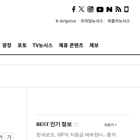
사이 해답 찾았죠"…알을
깨고 나온 '초자아'
K-Artprice
프라임뉴시스
위클리뉴시스
광장
포토
TV뉴시스
제휴 콘텐츠
제보