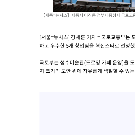
9분 전 >
강릉에 시간당 81.4㎜ 물폭탄…도로 잠기고 담벼락 붕괴
【세종=뉴시스】세종시 어진동 정부세종청사 국토교통부. 
1시간 전 >
백운산서 80년근 천종산삼 9뿌리 발견…감정가 1.3억원
1시간 전 >
선재도서 해루질 나섰다 실종 60대, 닷새 만에 숨진 채 발견
2시간 전 >
남자 농구, 나고야 아시안게임서 '홈팀' 일본과 한일전
[서울=뉴시스] 강세훈 기자 = 국토교통부
2시간 전 >
여수 오동도 해상서 모터보트 전복…1명 사망·1명 실종
하고 우수한 5개 창업팀을 혁신스타로 선정했
3시간 전 >
극한폭염 한풀 꺾이지만…'낮 최고 35도' 무더위, 열대야 계
날씨]
4시간 전 >
축구협회 "압수수색·성접대 논란 사과…쇄신의 기회로 삼겠
국토부는 성수미술관(드로잉 카페 운영)을 
5시간 전 >
[속보]'압수수색·성접대 논란' 축구협회 "실망과 걱정 안겨드
지 크기의 도안 위에 자유롭게 색칠할 수 있
8시간 전 >
'최고 37도' 폭염 지속…강원동해안 최대 150㎜ 비
10시간 전 >
[속보]뉴욕증시 상승 마감…S&P 0.6% 나스닥 1.3%↑