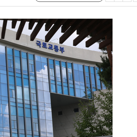
속[다음주
다"
려 죄송"
·서미화·
1위… 정
鄭
위해 뛸
승리
일날씨]
원해 아틀