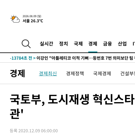
10시간 전 >
[속보]뉴욕증시 상승 마감…S&P 0.6% 나스닥 1.3%↑
2026.08.09 (일)
서울 26.3℃
-23968초 전 >
이란 "호르무즈 재개방 합의 근접…美 배상 선행돼야"
-15015초 전 >
[속보]與최고위원 제주·인천 순회경선…박선원·최민희
한민수·김용 순
-14968초 전 >
[속보]김민석, 與 전대 당원투표 누적 득표율 45.42%로 
실시간
정치
국제
경제
금융
산업
청래 44.56%
-14250초 전 >
[속보]與 대표 경선 제주·인천 당원투표…金 47.75%·
42.08%·宋 10.17%
-13784초 전 >
이강인 "아틀레티코 이적 기뻐…등번호 7번 의미보단 팀 
것"
-13719초 전 >
[속보]與 당대표 경선, 제주·인천 권리당원 투표 김민석 
경제
경제최신
경제정책
국제경제
건설부
-7493초 전 >
낮 최고 35도 '무더위'…동해안 시간당 30㎜ '강한 비'[내
-6763초 전 >
[속보]이강인 "감독님이 원하는 마음 느꼈고, 많은 트로피 
레티코 이적"
-6545초 전 >
수도권 40도 육박 '펄펄'…동해안 일부 지역엔 호의주의보
국토부, 도시재생 혁신스타
-5514초 전 >
온열질환 사망자 3명 늘어…누적 환자 3000명 돌파
관'
9분 전 >
강릉에 시간당 81.4㎜ 물폭탄…도로 잠기고 담벼락 붕괴
1시간 전 >
백운산서 80년근 천종산삼 9뿌리 발견…감정가 1.3억원
1시간 전 >
선재도서 해루질 나섰다 실종 60대, 닷새 만에 숨진 채 발견
등록 2020.12.09 06:00:00
2시간 전 >
남자 농구, 나고야 아시안게임서 '홈팀' 일본과 한일전