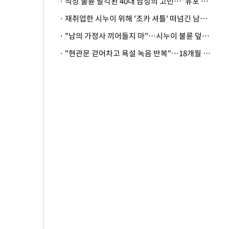
· 직장 불륜 발각된 40대 남성의 고민…"유포 동료 명예훼손·협박죄 고소 가능할까"
· 재취업한 시누이 위해 '조카 셔틀' 떠넘긴 남편…아내 "난 못한다"
· "남의 가정사 끼어들지 마"…시누이 불륜 덮으려는 남편에 억울한 아내
· "현관문 걷어차고 욕설 녹음 반복"…18개월 아기 키우는 집 뒤흔든 '앞집의 비극'