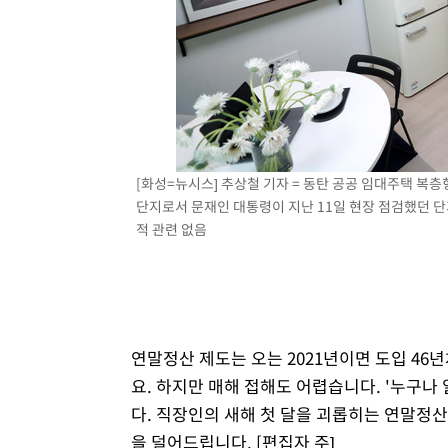
2시간 전 >
[속보]코스피, 301.88포인트(4.58%) 내린 6296.38 마감
2시간 전 >
[속보]원·달러 환율, 0.7원 내린 1423.8원 마감
3시간 전 >
"여기 떨어졌다"…다누리, 스페이스X 로켓 달 충돌 흔적 포착
4시간 전 >
손흥민, 5경기 연속골 실패…LAFC는 승부차기 끝 과달라하라
6시간 전 >
내일까지 39도 '펄펄'…기상청 "태풍 지나며 폭염 잠시 꺾인
[화성=뉴시스] 추상철 기자 = 동탄 공공 임대주택 복층
단지로서 문재인 대통령이 지난 11일 현장 점검했던 단지다.
적 관련 없음
연말정산 제도는 오는 2021년이면 도입 4
요. 하지만 매해 접해도 어렵습니다. '누구나
다. 직장인의 새해 첫 달을 괴롭히는 연말정산.
을 덜어드립니다. [편집자 주]