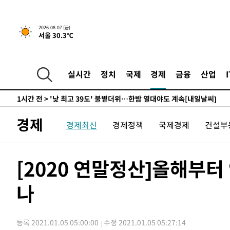
-11887초 전 >
경찰, '홍명보는 2순위' 결론냈던 스포츠윤리센터도 압
41분 전 >
[속보]합참 "北 발사체는 단거리탄도미사일…감시·경계태세 
2026.08.07 (금)
서울 30.3℃
46분 전 >
日방위성, 北이 동해로 쏜 발사체는 탄도미사일 가능성
1시간 전 >
[속보] SKT, 에이닷 서비스 장애 발생…"원인 파악 중"
1시간 전 >
[속보]합참 "북, 동해상으로 미상 발사체 발사"
실시간
정치
국제
경제
금융
산업
1시간 전 >
'낮 최고 39도' 불볕더위…한밤 열대야도 계속[내일날씨]
1시간 전 >
[속보]7~9일 프로야구 3연전도 폭염 취소…11일 재개
1시간 전 >
"韓 외환시장 개입 관측 배경엔 美의 대한국 무역적자 있어"
경제
경제최신
경제정책
국제경제
건설부
1시간 전 >
'월드컵 탈락 후폭풍' 축구협회…초유의 압수수색에 '충격·당
1시간 전 >
서울 낮 37.9도, 올여름 최고치 경신…영등포 순간 '40도'
1시간 전 >
[속보]종합특검, 대검 추가 압수수색…내란 중요임무종사 혐
[2020 연말정산]올해부터
2시간 전 >
[속보]코스닥, 800p 회복…0.26% 오른 801.67 마감
나
2시간 전 >
[속보]코스피, 301.88포인트(4.58%) 내린 6296.38 마감
2시간 전 >
[속보]원·달러 환율, 0.7원 내린 1423.8원 마감
3시간 전 >
"여기 떨어졌다"…다누리, 스페이스X 로켓 달 충돌 흔적 포착
등록 2021.01.05 05:00:00
수정 2021.01.05 05:27:14
4시간 전 >
손흥민, 5경기 연속골 실패…LAFC는 승부차기 끝 과달라하라