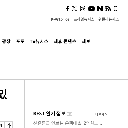
의견, 국토부·LH에 충실히
전달할 것"
K-Artprice
프라임뉴시스
위클리뉴시스
광장
포토
TV뉴시스
제휴 콘텐츠
제보
있