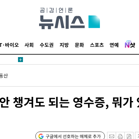
수수색
강화"
IT·바이오
사회
수도권
지방
문화
스포츠
연예
동산
황'
의
 안 챙겨도 되는 영수증, 뭐가 
구글에서 선호하는 매체로 추가
 격파