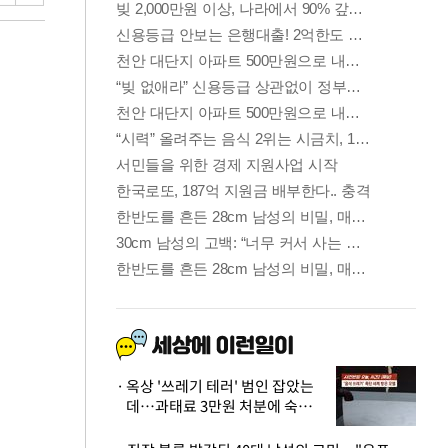
옥상 '쓰레기 테러' 범인 잡았는
데…과태료 3만원 처분에 숙박업
주 허탈