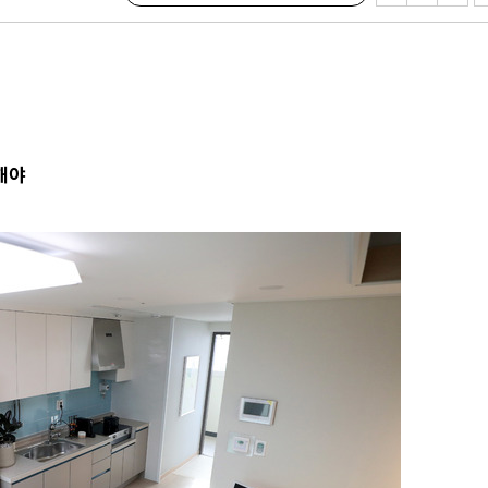
다"
수수색(종
4%↑
침 준수"
금
수수색
해야
강화"
황'
의