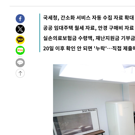
6시간 전 >
내일까지 39도 '펄펄'…기상청 "태풍 지나며 폭염 잠시 꺾인
국세청, 간소화 서비스 자동 수집 자료 확대
-14993초 전 >
'월드컵 탈락 후폭풍' 축구협회…11시간 걸린 초유의 압
합)
-14429초 전 >
[속보] 뉴욕증시, 혼조 출발…나스닥 0.3%↓, 다우 0.1
공공 임대주택 월세 자료, 안경 구매비 자료
-13222초 전 >
축구협회, 15년 전 심판 성 접대 파문에 "현재는 내부 지
실손의료보험금 수령액, 재난지원금 기부
-11907초 전 >
경찰, '홍명보는 2순위' 결론냈던 스포츠윤리센터도 압
20일 이후 확인 안 되면 '누락'…직접 제출
41분 전 >
[속보]합참 "北 발사체는 단거리탄도미사일…감시·경계태세 
45분 전 >
日방위성, 北이 동해로 쏜 발사체는 탄도미사일 가능성
1시간 전 >
[속보] SKT, 에이닷 서비스 장애 발생…"원인 파악 중"
1시간 전 >
[속보]합참 "북, 동해상으로 미상 발사체 발사"
1시간 전 >
'낮 최고 39도' 불볕더위…한밤 열대야도 계속[내일날씨]
1시간 전 >
[속보]7~9일 프로야구 3연전도 폭염 취소…11일 재개
1시간 전 >
"韓 외환시장 개입 관측 배경엔 美의 대한국 무역적자 있어"
1시간 전 >
'월드컵 탈락 후폭풍' 축구협회…초유의 압수수색에 '충격·당
1시간 전 >
서울 낮 37.9도, 올여름 최고치 경신…영등포 순간 '40도'
1시간 전 >
[속보]종합특검, 대검 추가 압수수색…내란 중요임무종사 혐
2시간 전 >
[속보]코스닥, 800p 회복…0.26% 오른 801.67 마감