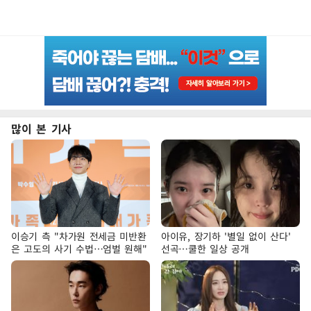
많이 본 기사
이승기 측 "차가원 전세금 미반환
아이유, 장기하 '별일 없이 산다'
은 고도의 사기 수법…엄벌 원해"
선곡…쿨한 일상 공개