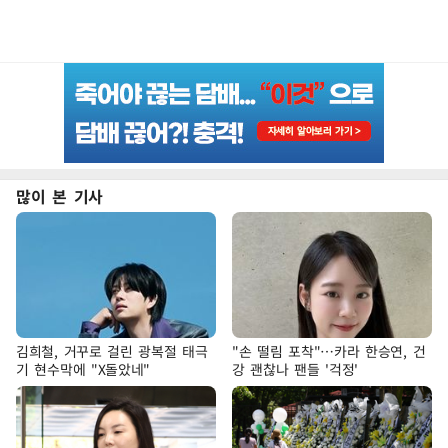
많이 본 기사
김희철, 거꾸로 걸린 광복절 태극
"손 떨림 포착"…카라 한승연, 건
기 현수막에 "X돌았네"
강 괜찮나 팬들 '걱정'