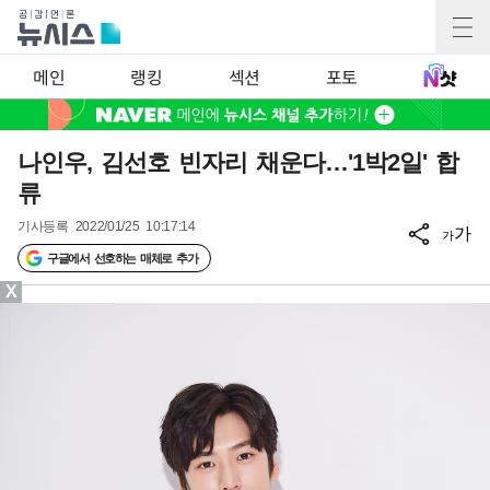
메인
랭킹
섹션
포토
나인우, 김선호 빈자리 채운다…'1박2일' 합
류
기사등록
2022/01/25 10:17:14
가
가
구글에서 선호하는 매체로 추가
X