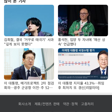
많이 본 기사
김희철, 결국 '거꾸로 태극기' 사과
홍석천, 입양 두 자녀에 '재산 상
"깊게 보지 못했다"
속' 언급했다
이 대통령, 메가프로젝트 2차 점검
이 대통령 지지율 43.3%…취임
회의…광주 군공항 이전·주 52시
후 최저치 또 경신[리얼미터]
간 예외 등 논의
회사소개
제휴/컨텐츠 판매
약관·정책
고충처리