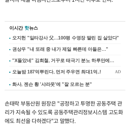
이시간
핫
뉴스
오지헌 "일타강사 父…100평 수영장 딸린 집 살았다"
권상우 "내 또래 중 내가 제일 빠른데 아들은…"
"X돌았네" 김희철, 거꾸로 태극기 분노 하루만에…
화사, 젠슨 황 '샤라웃'에 "잘 모르는 분"
손태락 부동산원 원장은 "공정하고 투명한 공동주택 관
리가 지속될 수 있도록 공동주택관리정보시스템 고도화
에도 최선을 다하겠다"고 말했다.