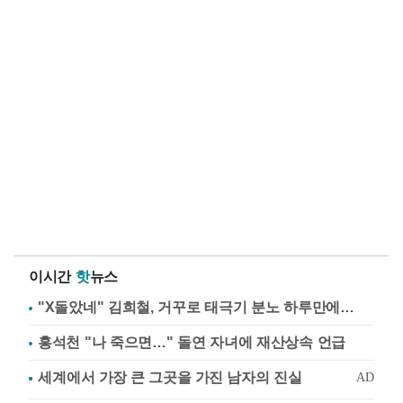
이시간
핫
뉴스
"X돌았네" 김희철, 거꾸로 태극기 분노 하루만에…
홍석천 "나 죽으면…" 돌연 자녀에 재산상속 언급