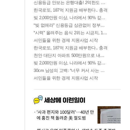
'사과 편지와 100달러'…40년 만
에 훔친 책 돌려준 美 절도범