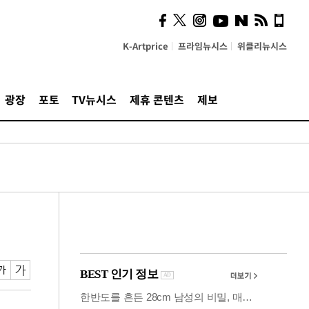
의견, 국토부·LH에 충실히
전달할 것"
K-Artprice
프라임뉴시스
위클리뉴시스
광장
포토
TV뉴시스
제휴 콘텐츠
제보