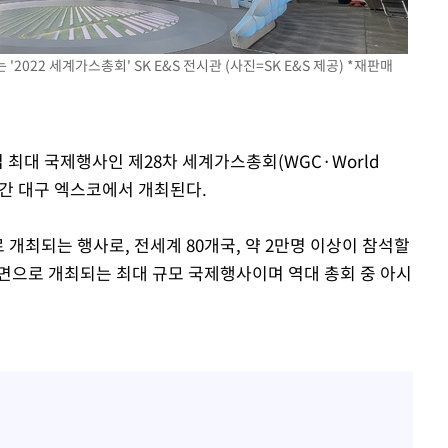
 혐의
'2022 세계가스총회' SK E&S 전시관 (사진=SK E&S 제공) *재판매
감
 포착
업 최대 국제행사인 제28차 세계가스총회(WGC·World
라하라 격파
 4일간 대구 엑스코에서 개최된다.
인다"
 위협"
 개최되는 행사로, 전세계 80개국, 약 2만명 이상이 참석할
수용할까
면으로 개최되는 최대 규모 국제행사이며 역대 총회 중 아시
 불가피"
등 압수수색