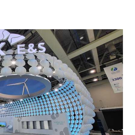
 포착
라하라 격파
인다"
 위협"
수용할까
 불가피"
등 압수수색
태세 강
어"
·당황'
'