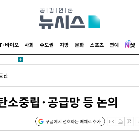
등 압수수색
태세 강
IT·바이오
사회
수도권
지방
문화
스포츠
연예
동산
어"
·당황'
탄소중립·공급망 등 논의
'
 혐의
구글에서 선호하는 매체로 추가
감