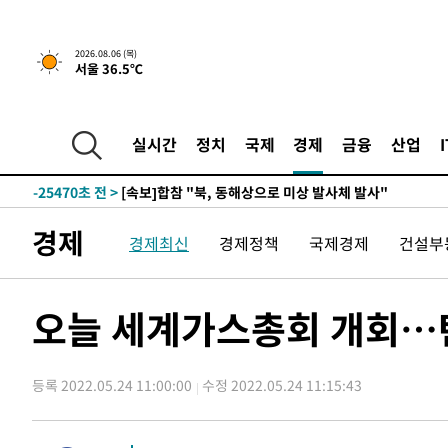
2026.08.06 (목)
서울 36.5℃
-1683초 전 >
[속보]경찰, '홍명보 선임 논란' 대한축구협회·축구회관 
-27886초 전 >
[속보]합참 "北 발사체는 단거리탄도미사일…감시·경계
화"
-27634초 전 >
日방위성, 北이 동해로 쏜 발사체는 탄도미사일 가능성
실시간
정치
국제
경제
금융
산업
-26064초 전 >
[속보] SKT, 에이닷 서비스 장애 발생…"원인 파악 중"
-25470초 전 >
[속보]합참 "북, 동해상으로 미상 발사체 발사"
-24866초 전 >
'낮 최고 39도' 불볕더위…한밤 열대야도 계속[내일날씨]
경제
경제최신
경제정책
국제경제
건설부
-24825초 전 >
[속보]7~9일 프로야구 3연전도 폭염 취소…11일 재개
-24487초 전 >
"韓 외환시장 개입 관측 배경엔 美의 대한국 무역적자 있
-24314초 전 >
'월드컵 탈락 후폭풍' 축구협회…초유의 압수수색에 '충격
오늘 세계가스총회 개회…
-24154초 전 >
서울 낮 37.9도, 올여름 최고치 경신…영등포 순간 '40도
-23716초 전 >
[속보]종합특검, 대검 추가 압수수색…내란 중요임무종사
등록 2022.05.24 11:00:00
수정 2022.05.24 11:15:43
-19811초 전 >
[속보]코스닥, 800p 회복…0.26% 오른 801.67 마감
-19741초 전 >
[속보]코스피, 301.88포인트(4.58%) 내린 6296.38 마
-19606초 전 >
[속보]원·달러 환율, 0.7원 내린 1423.8원 마감