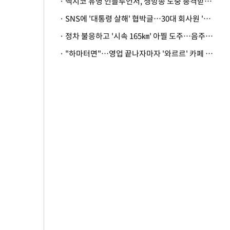
· 멕시코 유명 인플루언서, 생방송 도중 총격받아 사망
· SNS에 '대통령 살해' 협박글…30대 회사원 '불구속 송치'
· 정차 불응하고 '시속 165㎞' 아찔 도주…음주운전자 체포
· "하마터면"…영업 끝나자마자 '와르르' 카페 테라스 덮친 대리석 외벽