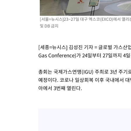
-23716초 전 >
[속보]종합특검, 대검 추가 압수수색…내란 중요임무종사
-19811초 전 >
[속보]코스닥, 800p 회복…0.26% 오른 801.67 마감
[서울=뉴시스]23~27일 대구 엑스코(EXCO)에서 열리는 
-19741초 전 >
[속보]코스피, 301.88포인트(4.58%) 내린 6296.38 마
및 DB 금지
-19606초 전 >
[속보]원·달러 환율, 0.7원 내린 1423.8원 마감
-17205초 전 >
"여기 떨어졌다"…다누리, 스페이스X 로켓 달 충돌 흔적
[세종=뉴시스] 김성진 기자 = 글로벌 가스산
-14250초 전 >
손흥민, 5경기 연속골 실패…LAFC는 승부차기 끝 과달
Gas Conference)가 24일부터 27일까지
-6851초 전 >
내일까지 39도 '펄펄'…기상청 "태풍 지나며 폭염 잠시 꺾
-6488초 전 >
트럼프, 한국계 진보 주지사 후보 맹공…"공산주의가 최대
총회는 국제가스연맹(IGU) 주최로 3년 주기로
-6466초 전 >
"美간섭에 합의 지연"…트럼프, '이란 호르무즈 통제권' 
예정이다. 코로나 일상회복 이후 국내에서 대
-2986초 전 >
[속보]산업장관 "李정부, 원전 반대 안해…안정 전력 위해
아에서 3번째 열린다.
-1683초 전 >
[속보]경찰, '홍명보 선임 논란' 대한축구협회·축구회관 