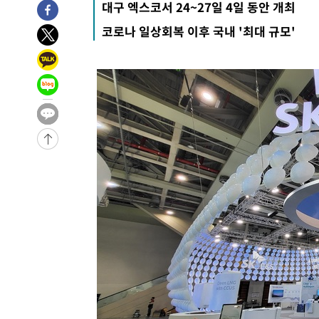
대구 엑스코서 24~27일 4일 동안 개최
-17205초 전 >
"여기 떨어졌다"…다누리, 스페이스X 로켓 달 충돌 흔적
코로나 일상회복 이후 국내 '최대 규모'
-14250초 전 >
손흥민, 5경기 연속골 실패…LAFC는 승부차기 끝 과달
-6851초 전 >
내일까지 39도 '펄펄'…기상청 "태풍 지나며 폭염 잠시 꺾
-6488초 전 >
트럼프, 한국계 진보 주지사 후보 맹공…"공산주의가 최대
-6466초 전 >
"美간섭에 합의 지연"…트럼프, '이란 호르무즈 통제권' 
-2986초 전 >
[속보]산업장관 "李정부, 원전 반대 안해…안정 전력 위해
-1683초 전 >
[속보]경찰, '홍명보 선임 논란' 대한축구협회·축구회관 
-27886초 전 >
[속보]합참 "北 발사체는 단거리탄도미사일…감시·경계
화"
-27634초 전 >
日방위성, 北이 동해로 쏜 발사체는 탄도미사일 가능성
-26064초 전 >
[속보] SKT, 에이닷 서비스 장애 발생…"원인 파악 중"
-25470초 전 >
[속보]합참 "북, 동해상으로 미상 발사체 발사"
-24866초 전 >
'낮 최고 39도' 불볕더위…한밤 열대야도 계속[내일날씨]
-24825초 전 >
[속보]7~9일 프로야구 3연전도 폭염 취소…11일 재개
-24487초 전 >
"韓 외환시장 개입 관측 배경엔 美의 대한국 무역적자 있
-24314초 전 >
'월드컵 탈락 후폭풍' 축구협회…초유의 압수수색에 '충격
-24154초 전 >
서울 낮 37.9도, 올여름 최고치 경신…영등포 순간 '40도