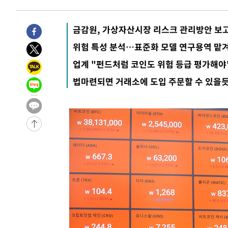
11시간 전 >
'최고 37도' 폭염 지속…강원동해안 최대 150㎜ 비
13시간 전 >
[속보]뉴욕증시 상승 마감…S&P 0.6% 나스닥 1.3%↑
금감원, 가상자산시장 리스크 관리방안 보
-10761초 전 >
이란 "호르무즈 재개방 합의 근접…美 배상 선행돼야"
위험 특성 분석…표준화 모델 연구용역 맡
-1808초 전 >
[속보]與최고위원 제주·인천 순회경선…박선원·최민희·
업계 "펀드처럼 코인도 위험 등급 평가해야
민수·김용 순
-1761초 전 >
[속보]김민석, 與 전대 당원투표 누적 득표율 45.42%로 
법마련되면 거래소에 도입 주문할 수 있을
래 44.56%
-1043초 전 >
[속보]與 대표 경선 제주·인천 당원투표…金 47.75%·鄭 4
宋 10.17%
-577초 전 >
이강인 "아틀레티코 이적 기뻐…등번호 7번 의미보단 팀 위해
-512초 전 >
[속보]與 당대표 경선, 제주·인천 권리당원 투표 김민석 승
1시간 전 >
낮 최고 35도 '무더위'…동해안 시간당 30㎜ '강한 비'[내일
1시간 전 >
[속보]이강인 "감독님이 원하는 마음 느꼈고, 많은 트로피 원
티코 이적"
1시간 전 >
수도권 40도 육박 '펄펄'…동해안 일부 지역엔 호의주의보
2시간 전 >
온열질환 사망자 3명 늘어…누적 환자 3000명 돌파
3시간 전 >
강릉에 시간당 81.4㎜ 물폭탄…도로 잠기고 담벼락 붕괴
4시간 전 >
백운산서 80년근 천종산삼 9뿌리 발견…감정가 1.3억원
5시간 전 >
선재도서 해루질 나섰다 실종 60대, 닷새 만에 숨진 채 발견
6시간 전 >
남자 농구, 나고야 아시안게임서 '홈팀' 일본과 한일전