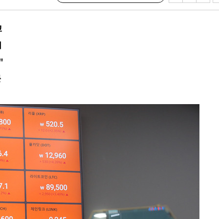
고
겨
서미화·한
"
1위… 정청
듯
2.08%·
 뛸 것"
리
날씨]
해 아틀레