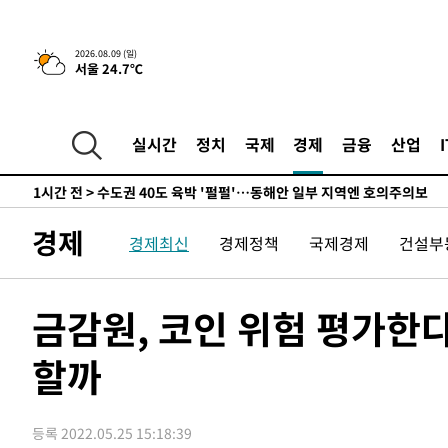
민수·김용 순
-1741초 전 >
[속보]김민석, 與 전대 당원투표 누적 득표율 45.42%로 
래 44.56%
-1023초 전 >
[속보]與 대표 경선 제주·인천 당원투표…金 47.75%·鄭 4
2026.08.09 (일)
서울 24.7℃
宋 10.17%
-557초 전 >
이강인 "아틀레티코 이적 기뻐…등번호 7번 의미보단 팀 위해
-492초 전 >
[속보]與 당대표 경선, 제주·인천 권리당원 투표 김민석 승
1시간 전 >
낮 최고 35도 '무더위'…동해안 시간당 30㎜ '강한 비'[내일
실시간
정치
국제
경제
금융
산업
1시간 전 >
[속보]이강인 "감독님이 원하는 마음 느꼈고, 많은 트로피 원
티코 이적"
1시간 전 >
수도권 40도 육박 '펄펄'…동해안 일부 지역엔 호의주의보
2시간 전 >
온열질환 사망자 3명 늘어…누적 환자 3000명 돌파
경제
경제최신
경제정책
국제경제
건설부
3시간 전 >
강릉에 시간당 81.4㎜ 물폭탄…도로 잠기고 담벼락 붕괴
4시간 전 >
백운산서 80년근 천종산삼 9뿌리 발견…감정가 1.3억원
5시간 전 >
선재도서 해루질 나섰다 실종 60대, 닷새 만에 숨진 채 발견
금감원, 코인 위험 평가한다
6시간 전 >
남자 농구, 나고야 아시안게임서 '홈팀' 일본과 한일전
할까
6시간 전 >
여수 오동도 해상서 모터보트 전복…1명 사망·1명 실종
7시간 전 >
극한폭염 한풀 꺾이지만…'낮 최고 35도' 무더위, 열대야 계
날씨]
8시간 전 >
축구협회 "압수수색·성접대 논란 사과…쇄신의 기회로 삼겠
등록 2022.05.25 15:18:39
8시간 전 >
[속보]'압수수색·성접대 논란' 축구협회 "실망과 걱정 안겨드