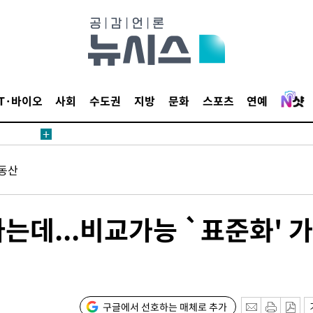
1위… 정청
2.08%·
 뛸 것"
리
날씨]
IT·바이오
사회
수도권
지방
문화
스포츠
연예
해 아틀레
동산
는데...비교가능 `표준화' 
속[다음주
다"
구글에서 선호하는 매체로 추가
려 죄송"