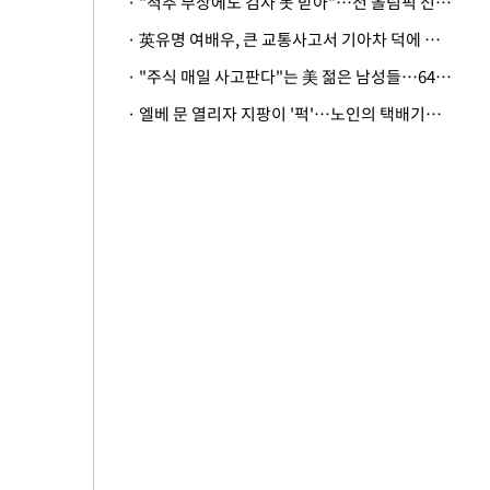
· "척추 부상에도 검사 못 받아"…전 올림픽 선수, 美봅슬레이협회 상대 소송
· 英유명 여배우, 큰 교통사고서 기아차 덕에 살았다
· "주식 매일 사고판다"는 美 젊은 남성들…64%가 "나는 인생의 패배자“
· 엘베 문 열리자 지팡이 '퍽'…노인의 택배기사 폭행 이유