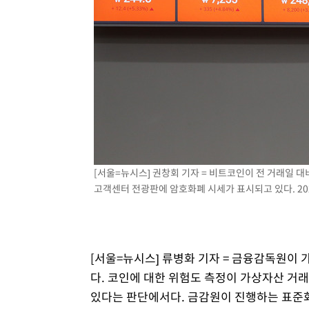
6시간 전 >
여수 오동도 해상서 모터보트 전복…1명 사망·1명 실종
7시간 전 >
극한폭염 한풀 꺾이지만…'낮 최고 35도' 무더위, 열대야 계
날씨]
8시간 전 >
축구협회 "압수수색·성접대 논란 사과…쇄신의 기회로 삼겠
8시간 전 >
[속보]'압수수색·성접대 논란' 축구협회 "실망과 걱정 안겨드
11시간 전 >
'최고 37도' 폭염 지속…강원동해안 최대 150㎜ 비
13시간 전 >
[속보]뉴욕증시 상승 마감…S&P 0.6% 나스닥 1.3%↑
[서울=뉴시스] 권창회 기자 = 비트코인이 전 거래일 대비
고객센터 전광판에 암호화폐 시세가 표시되고 있다. 2022
[서울=뉴시스] 류병화 기자 = 금융감독원이
다. 코인에 대한 위험도 측정이 가상자산 거
있다는 판단에서다. 금감원이 진행하는 표준화