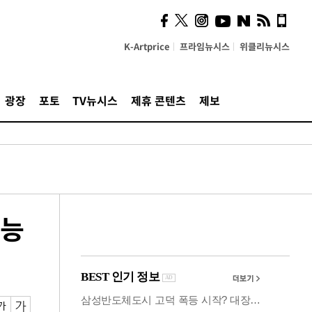
사이 해답 찾았죠"…알을
깨고 나온 '초자아'
K-Artprice
프라임뉴시스
위클리뉴시스
광장
포토
TV뉴시스
제휴 콘텐츠
제보
가능