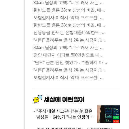
"주식 매일 사고판다"는 美 젊은
남성들…64%가 "나는 인생의
패배자“