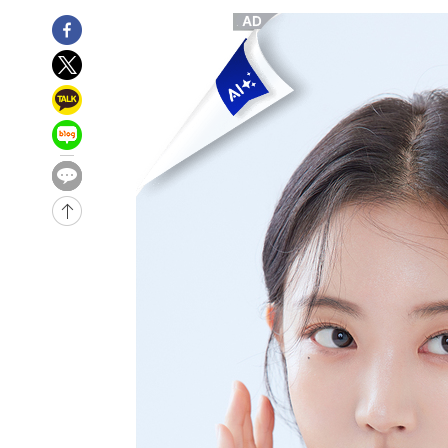
-20817초 전 >
남자 농구, 나고야 아시안게임서 '홈팀' 일본과 한일전
-20193초 전 >
여수 오동도 해상서 모터보트 전복…1명 사망·1명 실종
-16420초 전 >
극한폭염 한풀 꺾이지만…'낮 최고 35도' 무더위, 열대야
주 날씨]
-13438초 전 >
축구협회 "압수수색·성접대 논란 사과…쇄신의 기회로 
-11955초 전 >
[속보]'압수수색·성접대 논란' 축구협회 "실망과 걱정 
송"
-576초 전 >
'최고 37도' 폭염 지속…강원동해안 최대 150㎜ 비
1시간 전 >
[속보]뉴욕증시 상승 마감…S&P 0.6% 나스닥 1.3%↑