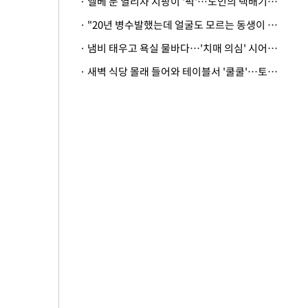
· 엘베 문 열리자 지팡이 '퍽'…노인의 택배기사 폭행 이유
· "20년 병수발했는데 얼굴도 모르는 동생이 유산 절반을"…배다른 형제 상속권 있을까
· 냄비 태우고 욕실 물바다…'치매 의심' 시어머니 검사 권유했다가 '날벼락'
· 새벽 식당 몰래 들어와 테이블서 '쿨쿨'…토사물 남기고 사라진 남성