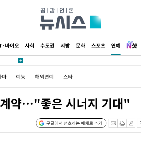
IT·바이오
사회
수도권
지방
문화
스포츠
연예
견
라마
예능
해외연예
스타
 계속[다음
삼겠다"
안겨드려 죄
계약…"좋은 시너지 기대"
구글에서 선호하는 매체로 추가
견