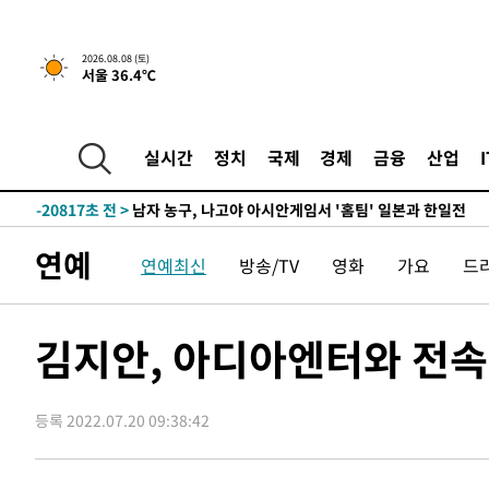
2026.08.08 (토)
서울 36.4℃
1시간 전 >
[속보]뉴욕증시 상승 마감…S&P 0.6% 나스닥 1.3%↑
-29466초 전 >
강릉에 시간당 81.4㎜ 물폭탄…도로 잠기고 담벼락 붕괴
-25573초 전 >
백운산서 80년근 천종산삼 9뿌리 발견…감정가 1.3억원
실시간
정치
국제
경제
금융
산업
-23283초 전 >
선재도서 해루질 나섰다 실종 60대, 닷새 만에 숨진 채 발
-20817초 전 >
남자 농구, 나고야 아시안게임서 '홈팀' 일본과 한일전
-20193초 전 >
여수 오동도 해상서 모터보트 전복…1명 사망·1명 실종
연예
연예최신
방송/TV
영화
가요
드
-16420초 전 >
극한폭염 한풀 꺾이지만…'낮 최고 35도' 무더위, 열대야
주 날씨]
-13438초 전 >
축구협회 "압수수색·성접대 논란 사과…쇄신의 기회로 
-11955초 전 >
[속보]'압수수색·성접대 논란' 축구협회 "실망과 걱정 
김지안, 아디아엔터와 전속
송"
-576초 전 >
'최고 37도' 폭염 지속…강원동해안 최대 150㎜ 비
1시간 전 >
[속보]뉴욕증시 상승 마감…S&P 0.6% 나스닥 1.3%↑
등록 2022.07.20 09:38:42
-29466초 전 >
강릉에 시간당 81.4㎜ 물폭탄…도로 잠기고 담벼락 붕괴
-25573초 전 >
백운산서 80년근 천종산삼 9뿌리 발견…감정가 1.3억원
-23283초 전 >
선재도서 해루질 나섰다 실종 60대, 닷새 만에 숨진 채 발