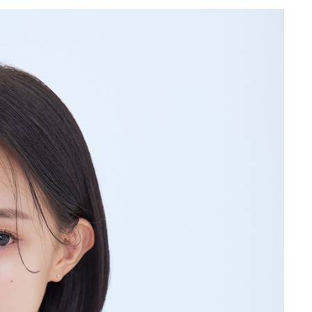
 계속[다음
삼겠다"
안겨드려 죄