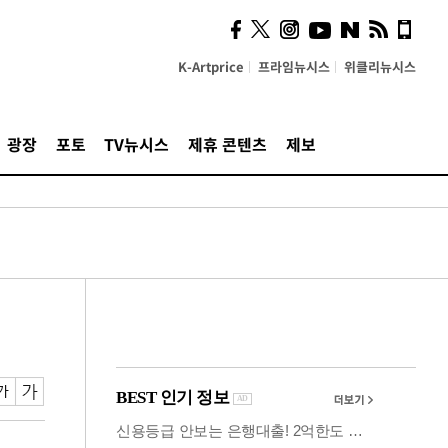
사이 해답 찾았죠"…알을
깨고 나온 '초자아'
K-Artprice
프라임뉴시스
위클리뉴시스
광장
포토
TV뉴시스
제휴 콘텐츠
제보