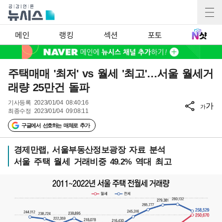
메인
랭킹
섹션
포토
주택매매 '최저' vs 월세 '최고'…서울 월세거
래량 25만건 돌파
기사등록
2023/01/04 08:40:16
가
가
최종수정
2023/01/04 09:08:11
구글에서 선호하는 매체로 추가
경제만랩, 서울부동산정보광장 자료 분석
서울 주택 월세 거래비중 49.2% 역대 최고