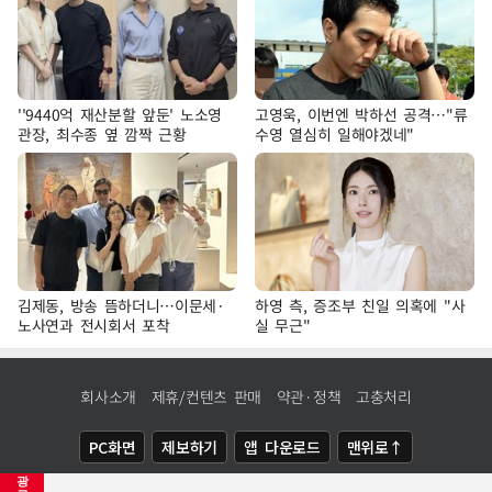
''9440억 재산분할 앞둔' 노소영
고영욱, 이번엔 박하선 공격…"류
관장, 최수종 옆 깜짝 근황
수영 열심히 일해야겠네"
김제동, 방송 뜸하더니…이문세·
하영 측, 증조부 친일 의혹에 "사
노사연과 전시회서 포착
실 무근"
회사소개
제휴/컨텐츠 판매
약관·정책
고충처리
PC화면
제보하기
앱 다운로드
맨위로↑
광