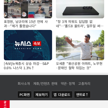
표창원, 남규리에 15년 만에 사
"창 3개 띄워도 답답함 없
과…"제가 틀렸습니다"
네"…'폴드8 울트라', 일주일 써보
니
[속보]뉴욕증시 상승 마감…S&P
오세훈 "용산공원 아파트, 노무현
0.6% 나스닥 1.3%↑
·문재인 철학 뒤집는 것"
회사소개
제휴/컨텐츠 판매
약관·정책
고충처리
PC화면
제보하기
앱 다운로드
맨위로↑
광
COPYRIGHTⓒ
NEWSIS
ALL RIGHTS RESERVED.
고
삭