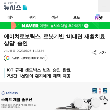
메인
랭킹
섹션
포토
에이치로보틱스, 로봇기반 '비대면 재활치료
상담' 승인
기사등록
2023/01/26 11:23:44
가
가
구글에서 선호하는 매체로 추가
ICT 규제 샌드박스 변경 승인 완료
2년간 1천명의 환자에게 혜택 제공