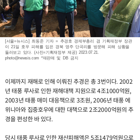
[서울=뉴시스] 최동준 기자 = 추경호 경제부총리 겸 기획재정부 장관
이 21일 호우 피해를 입은 경북 영주 단곡리를 방문해 피해 상황을
둘러보고 있다. (사진=기획재정부 제공) 2023.07.21.
photo@newsis.com
*재판매 및 DB 금지
이제까지 재해로 인해 이뤄진 추경은 총 3번이다. 2002
년 태풍 루사로 인한 재해대책 지원으로 4조1000억원,
2003년 태풍 매미 대응책으로 3조원, 2006년 태풍 에
위니아와 집중호우에 대한 대책으로 2조2000억원의 추
경을 편성한 바 있다.
당시 태풍 루사로 인한 재산피해액은 5조1479억원으로