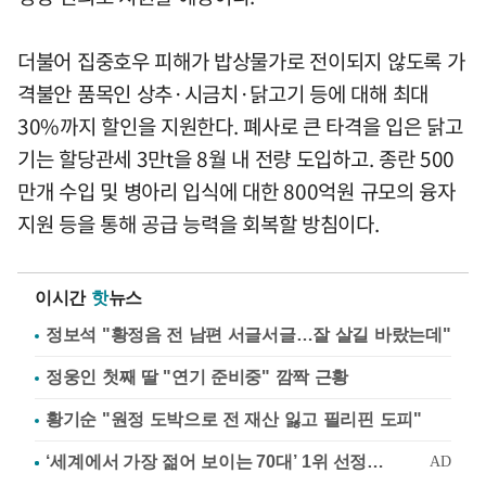
더불어 집중호우 피해가 밥상물가로 전이되지 않도록 가
격불안 품목인 상추·시금치·닭고기 등에 대해 최대
30%까지 할인을 지원한다. 폐사로 큰 타격을 입은 닭고
기는 할당관세 3만t을 8월 내 전량 도입하고. 종란 500
만개 수입 및 병아리 입식에 대한 800억원 규모의 융자
지원 등을 통해 공급 능력을 회복할 방침이다.
이시간
핫
뉴스
정보석 "황정음 전 남편 서글서글…잘 살길 바랐는데"
정웅인 첫째 딸 "연기 준비중" 깜짝 근황
황기순 "원정 도박으로 전 재산 잃고 필리핀 도피"