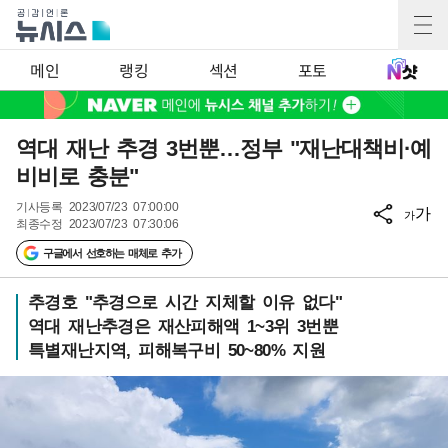
메인
랭킹
섹션
포토
역대 재난 추경 3번뿐…정부 "재난대책비·예
비비로 충분"
기사등록
2023/07/23 07:00:00
가
가
최종수정
2023/07/23 07:30:06
구글에서 선호하는 매체로 추가
추경호 "추경으로 시간 지체할 이유 없다"
역대 재난추경은 재산피해액 1~3위 3번뿐
특별재난지역, 피해복구비 50~80% 지원