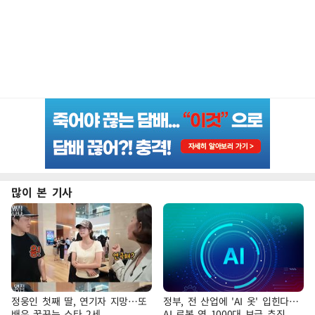
많이 본 기사
정웅인 첫째 딸, 연기자 지망…또
정부, 전 산업에 'AI 옷' 입힌다…
배우 꿈꾸는 스타 2세
AI 로봇 연 1000대 보급 추진