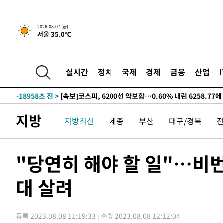
선포
-26885초 전 >
[단독]중수청 지원 검사들, 정원 초과 시 낮은 계급 임용
갈 수도
-24856초 전 >
낮 최고 37도 찜통더위…곳곳 소나기·강원 많은 비[내일
2026.08.07 (금)
서울 35.0℃
-23162초 전 >
SK하이닉스, 용인·청주 팹에 54조 투자…"AI 메모리 수
응"
-20018초 전 >
여자배구 이재영·이다영 자매, 아제르바이잔 투란VC 입
-19271초 전 >
외국인 심판 성 접대 7경기 들여다보니…한국 축구 '5승 2
실시간
정치
국제
경제
금융
산업
-19005초 전 >
[속보]코스닥, 2.86포인트(0.36%) 내린 798.81마감
-18958초 전 >
[속보]코스피, 6200선 약보합…0.60% 내린 6258.77에
-18938초 전 >
[속보]원·달러 환율, 7.7원 내린 1416.1원 마감
지방
지방최신
세종
부산
대구/경북
-18827초 전 >
[속보] 노원서 40.1도 관측…서울, 2018년 이후 첫 40도
-15917초 전 >
[속보]종합특검, '계엄 수용공간 확보' 신용해 前교정본
-14790초 전 >
외신들도 주목한 韓축구 파문…"국민적 공분에 수사 재개
"당연히 해야 할 일"…비번
-14761초 전 >
11시간 압수수색에 성접대 파문까지…'쑥대밭' 된 축구
대 살려
-13783초 전 >
[속보]규제합리화위원회 부위원장에 김태유 서울대 공대
병태 후임
-10141초 전 >
[속보]국힘 윤리위, '돌려차기 발언' 진종오·서범수 징계
-5466초 전 >
[속보] 7월 중국 수출 23.9%↑ 수입 27.5%↑…무역총액 
등록 2023.08.08 11:19:33
수정 2023.08.08 12:12:04
-2626초 전 >
[속보]'채상병 순직 책임' 임성근, 항소심도 징역 3년