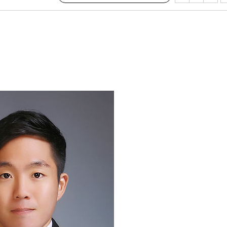
 하향
별재난지역
…희망지 못
날씨]
요 선제 대
단
무'
 마쳐
부장 기소
"
협회