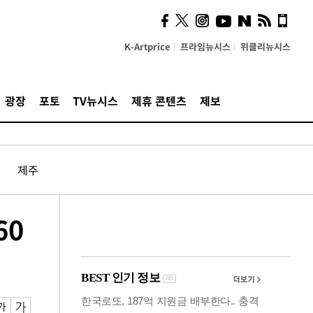
시, 스마트폰 액세서리에
NFC 더했다
K-Artprice
프라임뉴시스
위클리뉴시스
광장
포토
TV뉴시스
제휴 콘텐츠
제보
제주
60