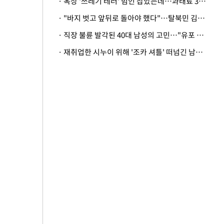
· 옥상 '쓰레기 테러' 범인 잡았는데…과태료 3만원 처분에 숙박업주 허탈
· "바지 벗고 앞뒤로 돌아야 했다"…탈북민 김서아, 기쁨조 검사 수치심 회상
· 직장 불륜 발각된 40대 남성의 고민…"유포 동료 명예훼손·협박죄 고소 가능할까"
· 재취업한 시누이 위해 '조카 셔틀' 떠넘긴 남편…아내 "난 못한다"