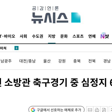
…희망지 못
날씨]
요 선제 대
단
무'
IT·바이오
사회
수도권
지방
문화
스포츠
연예
 마쳐
전남광주
대전/충남
울산
강원
충북
전북
경남
부장 기소
"
 소방관 축구경기 중 심정지 
협회
 교수…이
 절차 개시
25.3%↑
구글에서 선호하는 매체로 추가