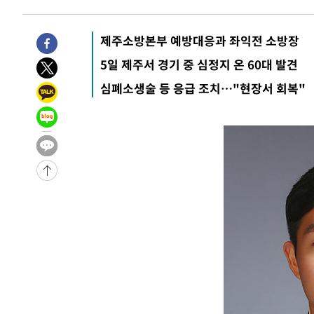
-2492초 전 >
[속보]종합특검, '관저이전 봐주기 감사' 유병호 구속기소
15분 전 >
민주 콩고 에볼라환자 4천명 돌파, 4053명 발생 1850명 사망
제주소방본부 예방대응과 좌익전 소방장
-26978초 전 >
"낮 기온 소폭 하락"…수도권 폭염중대경보, 폭염경보로
5일 제주서 경기 중 심정지 온 60대 발견
-26942초 전 >
[속보]이 대통령, '호우피해' 안동·의성 관할 4개 면 특
심폐소생술 등 응급 조치…"현장서 회복"
선포
-26905초 전 >
[단독]중수청 지원 검사들, 정원 초과 시 낮은 계급 임용
갈 수도
-24876초 전 >
낮 최고 37도 찜통더위…곳곳 소나기·강원 많은 비[내일
-23182초 전 >
SK하이닉스, 용인·청주 팹에 54조 투자…"AI 메모리 수
응"
-20038초 전 >
여자배구 이재영·이다영 자매, 아제르바이잔 투란VC 입
-19291초 전 >
외국인 심판 성 접대 7경기 들여다보니…한국 축구 '5승 2
-19025초 전 >
[속보]코스닥, 2.86포인트(0.36%) 내린 798.81마감
-18978초 전 >
[속보]코스피, 6200선 약보합…0.60% 내린 6258.77에
-18958초 전 >
[속보]원·달러 환율, 7.7원 내린 1416.1원 마감
-18847초 전 >
[속보] 노원서 40.1도 관측…서울, 2018년 이후 첫 40도
-15937초 전 >
[속보]종합특검, '계엄 수용공간 확보' 신용해 前교정본
-14810초 전 >
외신들도 주목한 韓축구 파문…"국민적 공분에 수사 재개
-14781초 전 >
11시간 압수수색에 성접대 파문까지…'쑥대밭' 된 축구