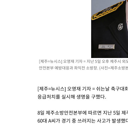
-13803초 전 >
[속보]규제합리화위원회 부위원장에 김태유 서울대 공대
병태 후임
-10161초 전 >
[속보]국힘 윤리위, '돌려차기 발언' 진종오·서범수 징계
-5486초 전 >
[속보] 7월 중국 수출 23.9%↑ 수입 27.5%↑…무역총액 
-2646초 전 >
[속보]'채상병 순직 책임' 임성근, 항소심도 징역 3년
-2512초 전 >
[속보]종합특검, '관저이전 봐주기 감사' 유병호 구속기소
14분 전 >
민주 콩고 에볼라환자 4천명 돌파, 4053명 발생 1850명 사망
[제주=뉴시스] 오영재 기자 = 지난 5일 오후 제주시
안전본부 예방대응과 좌익전 소방장. (사진=제주소방본부 제
[제주=뉴시스] 오영재 기자 = 쉬는날 축구대
응급처치를 실시해 생명을 구했다.
8일 제주소방안전본부에 따르면 지난 5일 제
60대 A씨가 경기 중 쓰러지는 사고가 발생했다