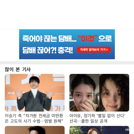
많이 본 기사
이승기 측 "차가원 전세금 미반환
아이유, 장기하 '별일 없이 산다'
은 고도의 사기 수법…엄벌 원해"
선곡…쿨한 일상 공개