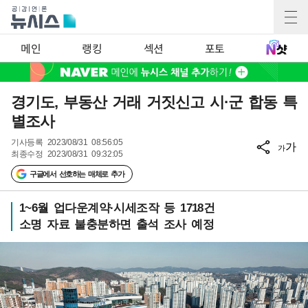
메인
랭킹
섹션
포토
경기도, 부동산 거래 거짓신고 시·군 합동 특
별조사
기사등록
2023/08/31 08:56:05
가
가
최종수정
2023/08/31 09:32:05
구글에서 선호하는 매체로 추가
1~6월 업다운계약·시세조작 등 1718건
소명 자료 불충분하면 출석 조사 예정