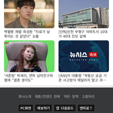
백혈병 재발 최성원 "치료가 날
[단독]인천 부평구 아파트서 10대
죽이는 것 같았다" 눈물
가 40대 친모 살해
'서준맘' 박세미, 연하 남자친구와
[속보]이 대통령 "부동산 공급 기
열애 "결혼 생각도"
존 사고방식 매달리지 말고 과감
히 실천"
회사소개
제휴/컨텐츠 판매
약관·정책
고충처리
PC화면
제보하기
앱 다운로드
맨위로↑