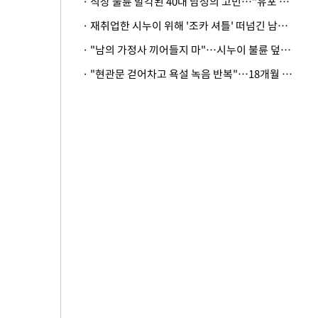
· 직장 불륜 발각된 40대 남성의 고민…"유포 동료 명예훼손·협박죄 고소 가능할까"
· 재취업한 시누이 위해 '조카 셔틀' 떠넘긴 남편…아내 "난 못한다"
· "남의 가정사 끼어들지 마"…시누이 불륜 덮으려는 남편에 억울한 아내
· "현관문 걷어차고 욕설 녹음 반복"…18개월 아기 키우는 집 뒤흔든 '앞집의 비극'