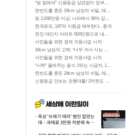
옥상 '쓰레기 테러' 범인 잡았는
데…과태료 3만원 처분에 숙박업
주 허탈