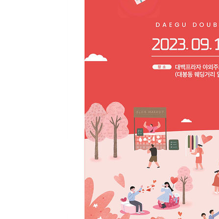
-11943초 전 >
[속보]경찰·노동부, HL만도 평택사업장 끼임 사망 관련
-11824초 전 >
[속보]합수본, '투표율 허위 입력' 중앙·서울·경기도 선관
압수수색
-11579초 전 >
[속보]원·달러 환율, 오전 9시 1423.8원
-11375초 전 >
[속보]삼성전자·SK하이닉스 동반 강보합…1%대 상승 
-11361초 전 >
[속보]코스닥, 5.95포인트(0.74%) 상승한 807.62개장
-11329초 전 >
[속보]코스피, 6300선 재탈환…1.09% 오른 6365.07 
-8494초 전 >
시리아 다마스쿠스 교외에서 미니버스 폭발.. 14명 부상, 
-7792초 전 >
입추에도 극한더위…서울 낮 39도 '폭염중대경보'
-2756초 전 >
이란, 호르무즈서 "적국 목표물들"과 대치로 남부 케슘섬
례 큰 폭발음