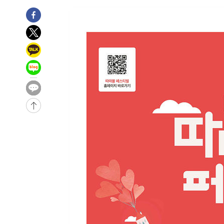
-11341초 전 >
[속보]코스닥, 5.95포인트(0.74%) 상승한 807.62개장
-11309초 전 >
[속보]코스피, 6300선 재탈환…1.09% 오른 6365.07 
-8474초 전 >
시리아 다마스쿠스 교외에서 미니버스 폭발.. 14명 부상, 
-7772초 전 >
입추에도 극한더위…서울 낮 39도 '폭염중대경보'
-2736초 전 >
이란, 호르무즈서 "적국 목표물들"과 대치로 남부 케슘섬
례 큰 폭발음
-31811초 전 >
[속보]종합특검, '계엄 수용공간 확보' 신용해 前교정본
-30684초 전 >
외신들도 주목한 韓축구 파문…"국민적 공분에 수사 재개
-30655초 전 >
11시간 압수수색에 성접대 파문까지…'쑥대밭' 된 축구
-29677초 전 >
[속보]규제합리화위원회 부위원장에 김태유 서울대 공대
병태 후임
-26035초 전 >
[속보]국힘 윤리위, '돌려차기 발언' 진종오·서범수 징계
-21360초 전 >
[속보] 7월 중국 수출 23.9%↑ 수입 27.5%↑…무역총
25.3%↑
-18520초 전 >
[속보]'채상병 순직 책임' 임성근, 항소심도 징역 3년
-18386초 전 >
[속보]종합특검, '관저이전 봐주기 감사' 유병호 구속기소
-14986초 전 >
민주 콩고 에볼라환자 4천명 돌파, 4053명 발생 1850명
-14236초 전 >
[속보]'300억원대 사기 혐의' 차가원 대표 구속 송치
-13430초 전 >
"미 전국적 살모네라 식중독 원인은 멕시코산 할라피뇨"--