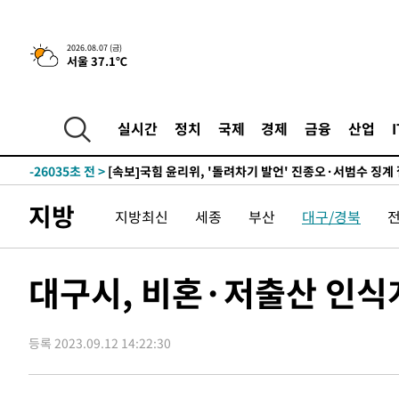
-2756초 전 >
이란, 호르무즈서 "적국 목표물들"과 대치로 남부 케슘섬
례 큰 폭발음
-31791초 전 >
[속보]종합특검, '계엄 수용공간 확보' 신용해 前교정본
2026.08.07 (금)
서울 37.1℃
-30664초 전 >
외신들도 주목한 韓축구 파문…"국민적 공분에 수사 재개
-30635초 전 >
11시간 압수수색에 성접대 파문까지…'쑥대밭' 된 축구
-29657초 전 >
[속보]규제합리화위원회 부위원장에 김태유 서울대 공대
실시간
정치
국제
경제
금융
산업
병태 후임
-26015초 전 >
[속보]국힘 윤리위, '돌려차기 발언' 진종오·서범수 징계
-21340초 전 >
[속보] 7월 중국 수출 23.9%↑ 수입 27.5%↑…무역총
25.3%↑
-18500초 전 >
[속보]'채상병 순직 책임' 임성근, 항소심도 징역 3년
지방
지방최신
세종
부산
대구/경북
-18366초 전 >
[속보]종합특검, '관저이전 봐주기 감사' 유병호 구속기소
-14966초 전 >
민주 콩고 에볼라환자 4천명 돌파, 4053명 발생 1850명
-14216초 전 >
[속보]'300억원대 사기 혐의' 차가원 대표 구속 송치
대구시, 비혼·저출산 인식
-13410초 전 >
"미 전국적 살모네라 식중독 원인은 멕시코산 할라피뇨"--
-11923초 전 >
[속보]경찰·노동부, HL만도 평택사업장 끼임 사망 관련
등록 2023.09.12 14:22:30
-11804초 전 >
[속보]합수본, '투표율 허위 입력' 중앙·서울·경기도 선관
압수수색
-11559초 전 >
[속보]원·달러 환율, 오전 9시 1423.8원
-11355초 전 >
[속보]삼성전자·SK하이닉스 동반 강보합…1%대 상승 