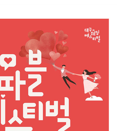
개장
3명은 중태
에서 두차
부장 기소
"
협회
 교수…이
 절차 개시
액
 사망
 CDC