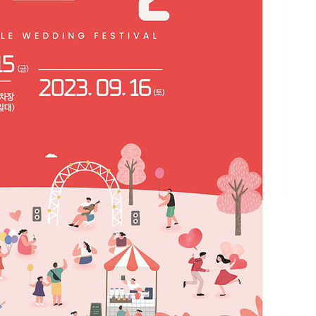
 압수수색
위 등 9곳
출발
개장
3명은 중태
에서 두차