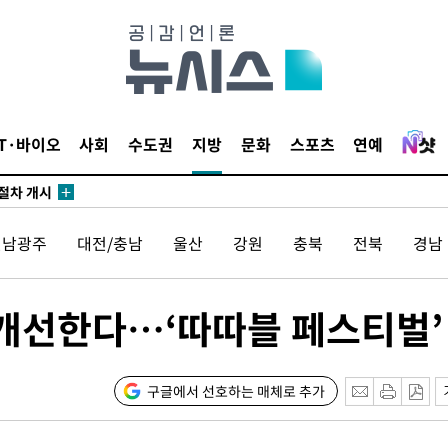
에서 두차
부장 기소
"
협회
 교수…이
IT·바이오
사회
수도권
지방
문화
스포츠
연예
 절차 개시
액
전남광주
대전/충남
울산
강원
충북
전북
경남
 사망
개선한다…‘따따블 페스티벌’
 CDC
 압수수색
위 등 9곳
구글에서 선호하는 매체로 추가
출발