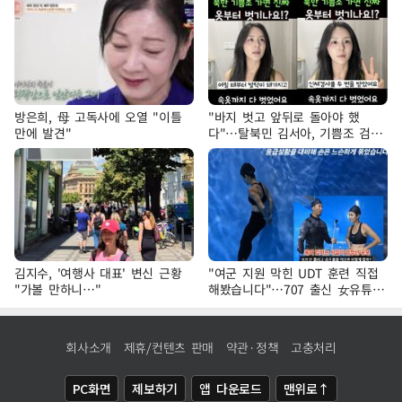
방은희, 母 고독사에 오열 "이틀
"바지 벗고 앞뒤로 돌아야 했
만에 발견"
다"…탈북민 김서아, 기쁨조 검사
수치심 회상
김지수, '여행사 대표' 변신 근황
"여군 지원 막힌 UDT 훈련 직접
"가볼 만하니…"
해봤습니다"…707 출신 女유튜버
'완벽 소화'
회사소개
제휴/컨텐츠 판매
약관·정책
고충처리
PC화면
제보하기
앱 다운로드
맨위로↑