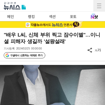
메인
랭킹
섹션
포토
"배우 L씨, 신체 부위 찍고 잠수이별"…이니
셜 피해자 생길까 '설왕설래'
기사등록
2024/02/25 00:00:00
가
가
구글에서 선호하는 매체로 추가