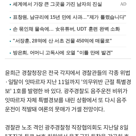
표창원, 남규리에 15년 만에 사과…"제가 틀렸습니다"
손 묶인채 물속에… 女유튜버, UDT 훈련 완벽 소화
"서장훈, 28억에 산 서초 건물 450억에 매물로"
방은희, 어머니 고독사에 오열 "이틀 만에 발견"
윤희근 경찰청장은 전국 각지에서 경찰관들의 각종 위법
·일탈이 잇따르자 지난 11일까지 '의무위반 근절 특별경
보' 1호를 발령한 바 있다. 광주경찰도 음주운전 비위가
잇따르자 자체 특별경보를 내린 상황에서 또 다시 음주
운전이 적발돼 여론의 뭇매가 거셀 전망이다.
경찰관 노조 격인 광주경찰청 직장협의회도 지난달 8일