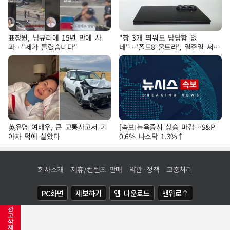
표창원, 남규리에 15년 만에 사
"창 3개 띄워도 답답함 없
과…"제가 틀렸습니다"
네"…'폴드8 울트라', 일주일 써보
니
英유명 여배우, 큰 교통사고서 기
[속보]뉴욕증시 상승 마감…S&P
아차 덕에 살았다
0.6% 나스닥 1.3%↑
회사소개
제휴/컨텐츠 판매
약관·정책
고충처리
PC화면
제보하기
앱 다운로드
맨위로↑
광
COPYRIGHTⓒ
NEWSIS
ALL RIGHTS RESERVED.
고
삭
제