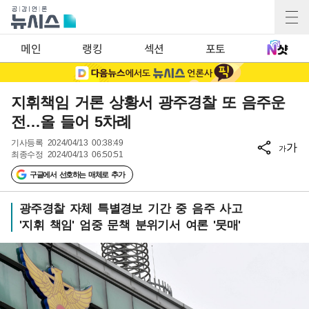
메인
랭킹
섹션
포토
지휘책임 거론 상황서 광주경찰 또 음주운
전…올 들어 5차례
기사등록
2024/04/13 00:38:49
가
가
최종수정
2024/04/13 06:50:51
구글에서 선호하는 매체로 추가
광주경찰 자체 특별경보 기간 중 음주 사고
'지휘 책임' 엄중 문책 분위기서 여론 '뭇매'