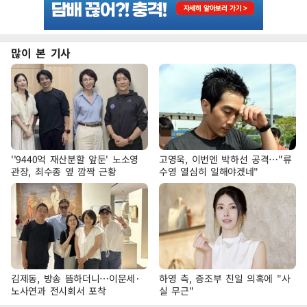
많이 본 기사
''9440억 재산분할 앞둔' 노소영
고영욱, 이번엔 박하선 공격…"류
관장, 최수종 옆 깜짝 근황
수영 열심히 일해야겠네"
김제동, 방송 뜸하더니…이문세·
하영 측, 증조부 친일 의혹에 "사
노사연과 전시회서 포착
실 무근"