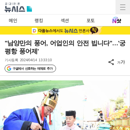
메인
랭킹
섹션
포토
"남양만의 풍어, 어업인의 안전 빕니다"…'궁
평항 풍어제'
기사등록
2024/04/14 13:33:10
가
가
구글에서 선호하는 매체로 추가