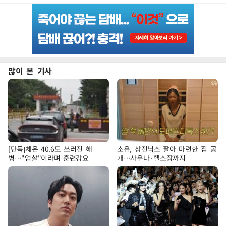
많이 본 기사
[단독]체온 40.6도 쓰러진 해
소유, 삼전닉스 팔아 마련한 집 공
병…"엄살"이라며 훈련강요
개…사우나·헬스장까지