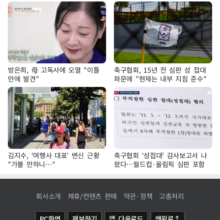
방은희, 母 고독사에 오열 "이틀
축구협회, 15년 전 심판 성 접대
만에 발견"
파문에 "현재는 내부 지침 준수"
김지수, '여행사 대표' 변신 근황
축구협회 '성접대' 감사보고서 나
"가볼 만하니…"
왔다…월드컵·올림픽 심판 포함
회사소개
제휴/컨텐츠 판매
약관·정책
고충처리
PC화면
제보하기
앱 다운로드
맨위로↑