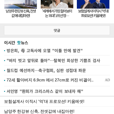
댓글
이시간
핫
뉴스
방은희, 母 고독사에 오열 "이틀 만에 발견"
"바지 벗고 앞뒤로 돌아"…탈북민 회상한 기쁨조 검사
월드컵 예선까지…축구협회, 심판 성접대 파문
서인영 "환희가 크리스마스 같이 보내자 해"