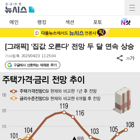
메인
랭킹
섹션
포토
[그래픽] '집값 오른다' 전망 두 달 연속 상승
기사등록
2025/04/23 11:25:04
가
가
구글에서 선호하는 매체로 추가