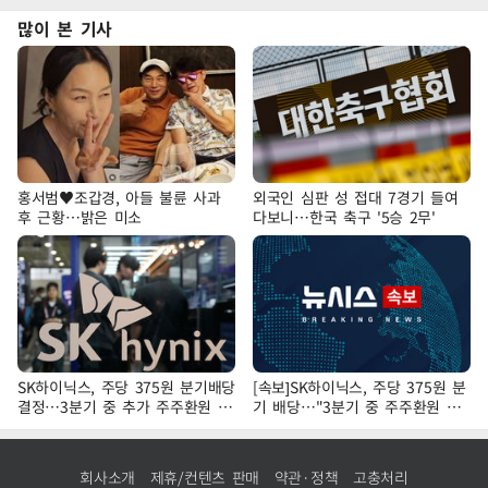
많이 본 기사
홍서범♥조갑경, 아들 불륜 사과
외국인 심판 성 접대 7경기 들여
후 근황…밝은 미소
다보니…한국 축구 '5승 2무'
SK하이닉스, 주당 375원 분기배당
[속보]SK하이닉스, 주당 375원 분
결정…3분기 중 추가 주주환원 발
기 배당…"3분기 중 주주환원 방
표
안 확정"
회사소개
제휴/컨텐츠 판매
약관·정책
고충처리