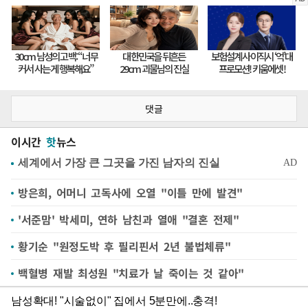
댓글
이시간
핫
뉴스
방은희, 어머니 고독사에 오열 "이틀 만에 발견"
'서준맘' 박세미, 연하 남친과 열애 "결혼 전제"
황기순 "원정도박 후 필리핀서 2년 불법체류"
백혈병 재발 최성원 "치료가 날 죽이는 것 같아"