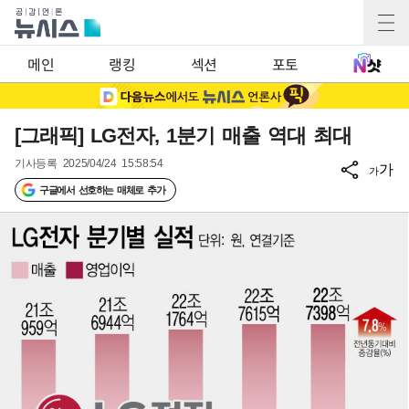
메인
랭킹
섹션
포토
[그래픽] LG전자, 1분기 매출 역대 최대
기사등록
2025/04/24 15:58:54
가
가
구글에서 선호하는 매체로 추가