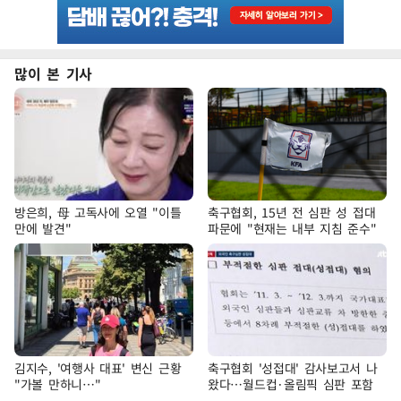
많이 본 기사
방은희, 母 고독사에 오열 "이틀
축구협회, 15년 전 심판 성 접대
만에 발견"
파문에 "현재는 내부 지침 준수"
김지수, '여행사 대표' 변신 근황
축구협회 '성접대' 감사보고서 나
"가볼 만하니…"
왔다…월드컵·올림픽 심판 포함