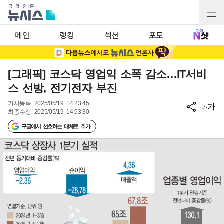
메인
랭킹
섹션
포토
[그래픽] 코스닥 영업익 소폭 감소…IT서비
스 선방, 전기전자 부진
기사등록
2025/05/19 14:23:45
가
가
최종수정
2025/05/19 14:53:30
구글에서 선호하는 매체로 추가