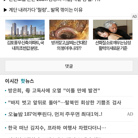
댓글
이시간
핫
뉴스
방은희, 母 고독사에 오열 "이틀 만에 발견"
"바지 벗고 앞뒤로 돌아"…탈북민 회상한 기쁨조 검사
한국 떠난 김지수, 프라하 여행사 차렸다더니…