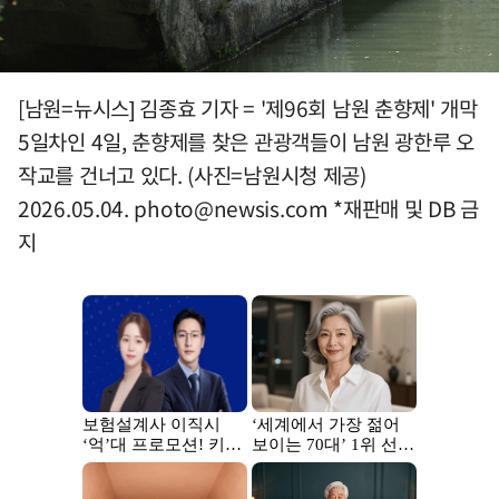
[남원=뉴시스] 김종효 기자 = '제96회 남원 춘향제' 개막
5일차인 4일, 춘향제를 찾은 관광객들이 남원 광한루 오
작교를 건너고 있다. (사진=남원시청 제공)
2026.05.04.
photo@newsis.com
*재판매 및 DB 금
지