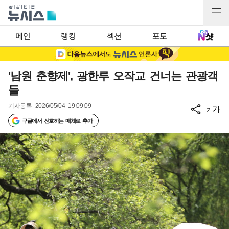
메인
랭킹
섹션
포토
'남원 춘향제', 광한루 오작교 건너는 관광객
들
기사등록
2026/05/04 19:09:09
가
가
구글에서 선호하는 매체로 추가