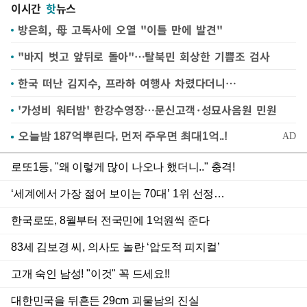
이시간
핫
뉴스
방은희, 母 고독사에 오열 "이틀 만에 발견"
"바지 벗고 앞뒤로 돌아"…탈북민 회상한 기쁨조 검사
한국 떠난 김지수, 프라하 여행사 차렸다더니…
'가성비 워터밤' 한강수영장…문신고객·성묘사음원 민원