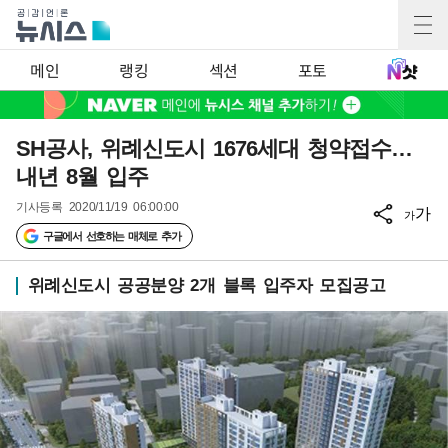
메인
랭킹
섹션
포토
SH공사, 위례신도시 1676세대 청약접수…
내년 8월 입주
기사등록
2020/11/19 06:00:00
가
가
구글에서 선호하는 매체로 추가
위례신도시 공공분양 2개 블록 입주자 모집공고