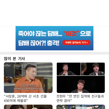
많이 본 기사
"서장훈, 28억에 산 서초 건물
전현무 "전 연인 집착에 친구들과
450억에 매물로"
연락 끊어"