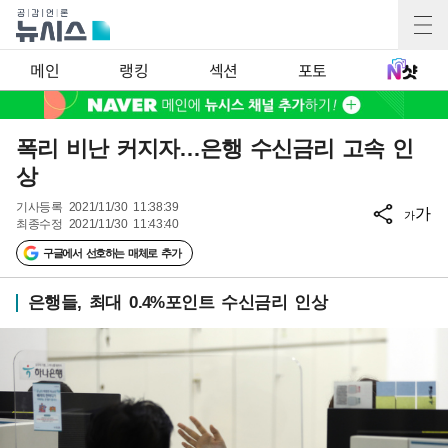
메인
랭킹
섹션
포토
폭리 비난 커지자…은행 수신금리 고속 인
상
기사등록
2021/11/30 11:38:39
가
가
최종수정
2021/11/30 11:43:40
구글에서 선호하는 매체로 추가
은행들, 최대 0.4%포인트 수신금리 인상