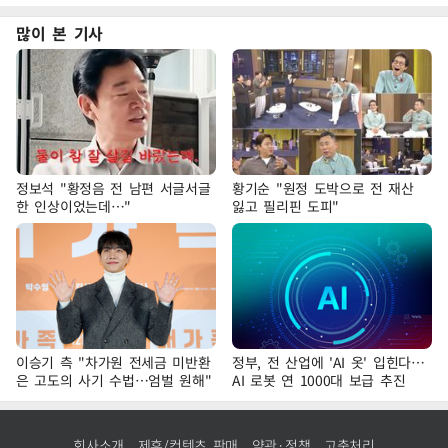
많이 본 기사
정보석 "황정음 전 남편 서글서글
황기순 "원정 도박으로 전 재산
한 인상이었는데…"
잃고 필리핀 도피"
이승기 측 "차가원 전세금 미반환
정부, 전 산업에 'AI 옷' 입힌다…
은 고도의 사기 수법…엄벌 원해"
AI 로봇 연 1000대 보급 추진
회사소개
제휴/컨텐츠 판매
약관·정책
고충처리