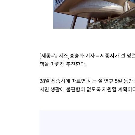
발효
-8953초 전 >
[속보]트럼프, 美 원정출산 금지 행정명령 서명
-6653초 전 >
[속보] 뉴욕증시, 일제 하락 마감…나스닥 0.06%↓
[세종=뉴시스]송승화 기자 = 세종시가 설 명
책을 마련해 추진한다.
28일 세종시에 따르면 시는 설 연휴 5일 동
시민 생활에 불편함이 없도록 지원할 계획이다