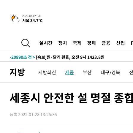
-27697초 전 >
[속보]종합특검, '관저이전 봐주기 감사' 유병호 구속기소
-24297초 전 >
민주 콩고 에볼라환자 4천명 돌파, 4053명 발생 1850명
2026.08.07 (금)
서울 34.7℃
-23547초 전 >
[속보]'300억원대 사기 혐의' 차가원 대표 구속 송치
-22741초 전 >
"미 전국적 살모네라 식중독 원인은 멕시코산 할라피뇨"--
-21254초 전 >
[속보]경찰·노동부, HL만도 평택사업장 끼임 사망 관련
실시간
정치
국제
경제
금융
산업
-21135초 전 >
[속보]합수본, '투표율 허위 입력' 중앙·서울·경기도 선관
압수수색
-20890초 전 >
[속보]원·달러 환율, 오전 9시 1423.8원
-20686초 전 >
[속보]삼성전자·SK하이닉스 동반 강보합…1%대 상승 
지방
지방최신
세종
부산
대구/경북
-20672초 전 >
[속보]코스닥, 5.95포인트(0.74%) 상승한 807.62개장
-20640초 전 >
[속보]코스피, 6300선 재탈환…1.09% 오른 6365.07 
-17805초 전 >
시리아 다마스쿠스 교외에서 미니버스 폭발.. 14명 부상, 
세종시 안전한 설 명절 종
태
-17103초 전 >
입추에도 극한더위…서울 낮 39도 '폭염중대경보'
-12067초 전 >
이란, 호르무즈서 "적국 목표물들"과 대치로 남부 케슘섬
례 큰 폭발음
등록 2022.01.28 13:25:35
-10782초 전 >
[속보]美, 폴리실리콘 수입 규제…파생제품 15% 관세, 1
발효
-8933초 전 >
[속보]트럼프, 美 원정출산 금지 행정명령 서명
-6633초 전 >
[속보] 뉴욕증시, 일제 하락 마감…나스닥 0.06%↓