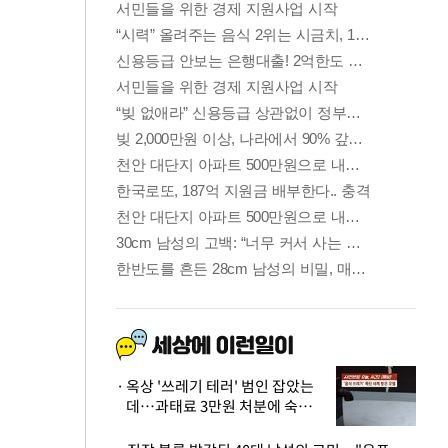
옥상 '쓰레기 테러' 범인 잡았는
데…과태료 3만원 처분에 숙박업
주 허탈