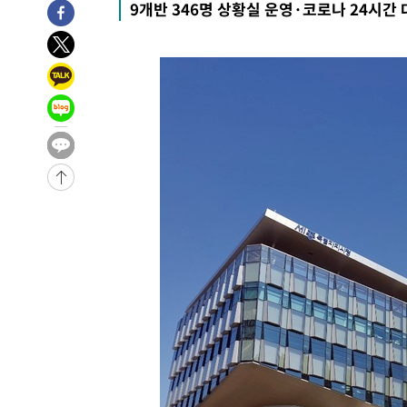
9개반 346명 상황실 운영·코로나 24시간
-30691초 전 >
[속보] 7월 중국 수출 23.9%↑ 수입 27.5%↑…무역총
25.3%↑
-27851초 전 >
[속보]'채상병 순직 책임' 임성근, 항소심도 징역 3년
-27717초 전 >
[속보]종합특검, '관저이전 봐주기 감사' 유병호 구속기소
-24317초 전 >
민주 콩고 에볼라환자 4천명 돌파, 4053명 발생 1850명
-23567초 전 >
[속보]'300억원대 사기 혐의' 차가원 대표 구속 송치
-22761초 전 >
"미 전국적 살모네라 식중독 원인은 멕시코산 할라피뇨"--
-21274초 전 >
[속보]경찰·노동부, HL만도 평택사업장 끼임 사망 관련
-21155초 전 >
[속보]합수본, '투표율 허위 입력' 중앙·서울·경기도 선관
압수수색
-20910초 전 >
[속보]원·달러 환율, 오전 9시 1423.8원
-20706초 전 >
[속보]삼성전자·SK하이닉스 동반 강보합…1%대 상승 
-20692초 전 >
[속보]코스닥, 5.95포인트(0.74%) 상승한 807.62개장
-20660초 전 >
[속보]코스피, 6300선 재탈환…1.09% 오른 6365.07 
-17825초 전 >
시리아 다마스쿠스 교외에서 미니버스 폭발.. 14명 부상, 
태
-17123초 전 >
입추에도 극한더위…서울 낮 39도 '폭염중대경보'
-12087초 전 >
이란, 호르무즈서 "적국 목표물들"과 대치로 남부 케슘섬
례 큰 폭발음
-10802초 전 >
[속보]美, 폴리실리콘 수입 규제…파생제품 15% 관세, 1