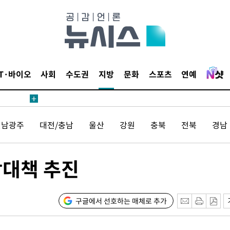
 사망
 CDC
 압수수색
IT·바이오
사회
수도권
지방
문화
스포츠
연예
위 등 9곳
출발
전남광주
대전/충남
울산
강원
충북
전북
경남
개장
3명은 중
합대책 추진
에서 두차
20일 후
구글에서 선호하는 매체로 추가