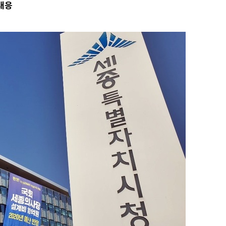
 대응
액
 사망
 CDC
 압수수색
위 등 9곳
출발
개장
3명은 중
에서 두차
20일 후