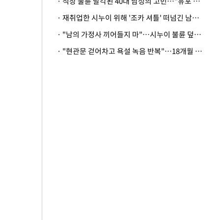
· 직장 불륜 발각된 40대 남성의 고민…"유포 동료 명예훼손·협박죄 고소 가능할까"
· 재취업한 시누이 위해 '조카 셔틀' 떠넘긴 남편…아내 "난 못한다"
· "남의 가정사 끼어들지 마"…시누이 불륜 덮으려는 남편에 억울한 아내
· "현관문 걷어차고 욕설 녹음 반복"…18개월 아기 키우는 집 뒤흔든 '앞집의 비극'